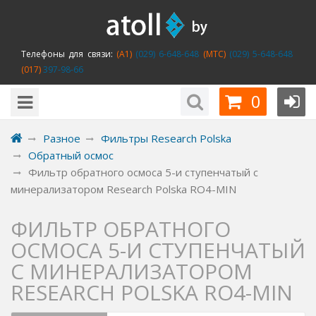
Телефоны для связи:
(A1)
(029) 6-648-648
(MTC)
(029) 5-648-648
(017)
397-98-66
0
Разное
Фильтры Research Polska
Обратный осмос
Фильтр обратного осмоса 5-и ступенчатый с
минерализатором Research Polska RO4-MIN
ФИЛЬТР ОБРАТНОГО
ОСМОСА 5-И СТУПЕНЧАТЫЙ
С МИНЕРАЛИЗАТОРОМ
RESEARCH POLSKA RO4-MIN