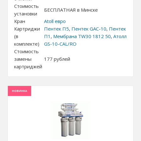
Стоимость
БЕСПЛАТНАЯ в Минске
установки
Кран
Atoll евро
Картриджи
Пентек П5
,
Пентек GAC-10
,
Пентек
(в
П1
,
Мембрана TW30 1812 50
,
Атолл
комплекте)
GS-10-CAL/RO
Стоимость
замены
177
рублей
картриджей
НОВИНКА