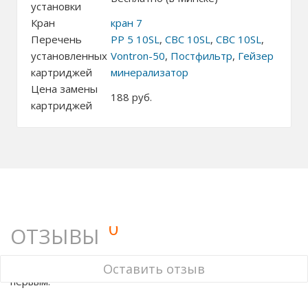
установки
Кран
кран 7
Перечень
PP 5 10SL
,
СВС 10SL
,
СВС 10SL
,
установленных
Vontron-50
,
Постфильтр
,
Гейзер
картриджей
минерализатор
Цена замены
188
руб.
картриджей
0
ОТЗЫВЫ
У этого товара нет ни одного отзыва. Вы можете стать
Оставить отзыв
первым.