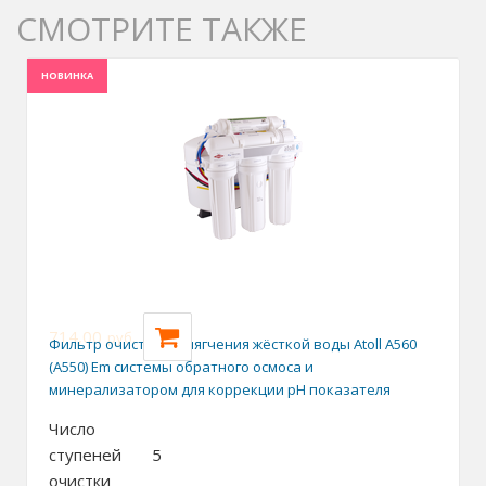
СМОТРИТЕ ТАКЖЕ
НОВИНКА
714,00
руб.
Фильтр очистки и умягчения жёсткой воды Atoll А560
(A550) Еm системы обратного осмоса и
минерализатором для коррекции pH показателя
Число
ступеней
5
очистки