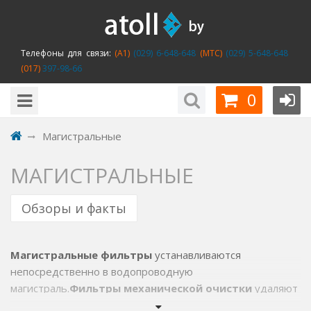
Телефоны для связи:
(A1)
(029) 6-648-648
(MTC)
(029) 5-648-648
(017)
397-98-66
0
Магистральные
МАГИСТРАЛЬНЫЕ
Обзоры и факты
Магистральные фильтры
устанавливаются
непосредственно в водопроводную
магистраль.
Фильтры механической очистки
удаляют
из воды механические нерастворимые примеси, такие