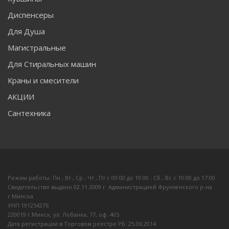
Диспенсеры
Для Душа
Магистральные
Для Стиральных машин
Краны и смесители
АКЦИИ
Сантехника
Режим работы: Пн , Вт , Ср , Чт , Пт c 09:00 до 19:00 ; Сб , Вс c 10:00 до 17:00
Свидетельство выдано 02.11.2009 г. Администрацией Фрунзенского р-на
г.Минска
УНП 191254276
220019 г.Минск, ул. Лобанка, 77, оф. 405
Дата регистрации в Торговом реестре РБ: 25.06.2014