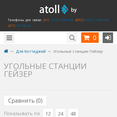
Телефоны для связи:
(A1)
(029) 6-648-648
(MTC)
(029) 5-648-648
(017)
397-98-66
0
Для Коттеджей
Угольные станции Гейзер
УГОЛЬНЫЕ СТАНЦИИ
ГЕЙЗЕР
Сравнить (
0
)
Показывать по
12
24
48