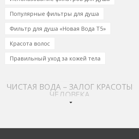
Популярные фильтры для душа
Фильтр для душа «Новая Вода Т5»
Красота волос
Правильный уход за кожей тела
ЧИСТАЯ ВОДА – ЗАЛОГ КРАСОТЫ
ЧЕЛОВЕКА
Вода есть основа жизни. Она окружает нас бескрайними
океанами и красивейшими озерами. Она и внутри нас,
прячется в костях, в крови, в мозгу, во всем нашем теле,
делая возможной нашу жизнь. Человеку даже сложно