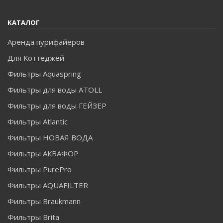
Моющее средство обязательно вступает в реакцию с
солями жесткости, и образует с ними нерастворимые
КАТАЛОГ
соединения, которые для стирки не годятся.
Аренда пурифайеров
Для Коттеджей
Фильтры Aquaspring
Фильтры для воды ATOLL
Фильтры для воды ГЕЙЗЕР
Фильтры Atlantic
Фильтры НОВАЯ ВОДА
Фильтры АКВАФОР
Фильтры PurePro
Фильтры AQUAFILTER
Фильтры Braukmann
Фильтры Brita
В действительности, все новомодные кондиционеры,