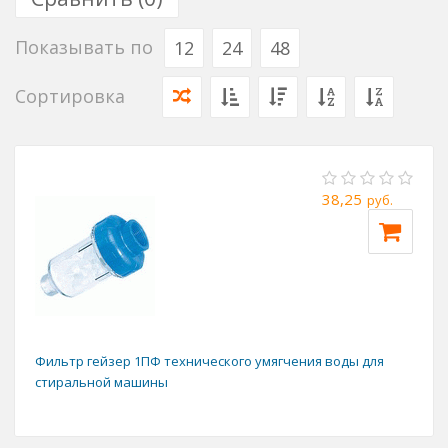
самых тяжелых и изнурительных, давно безвозвратно
ушли. Теперь в арсенале хозяек бесчисленное
Показывать по
12
24
48
множество разноплановых моющих средств, а
стиральные машины повсеместно доступны.
Сортировка
Комфортный быт уже не мыслим без машинной стирки.
38,25
руб.
Фильтр гейзер 1ПФ технического умягчения воды для
стиральной машины