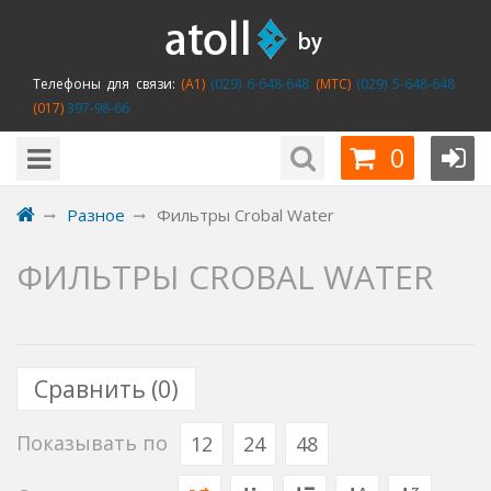
Телефоны для связи:
(A1)
(029) 6-648-648
(MTC)
(029) 5-648-648
(017)
397-98-66
0
Разное
Фильтры Crobal Water
ФИЛЬТРЫ CROBAL WATER
Сравнить (
0
)
Показывать по
12
24
48