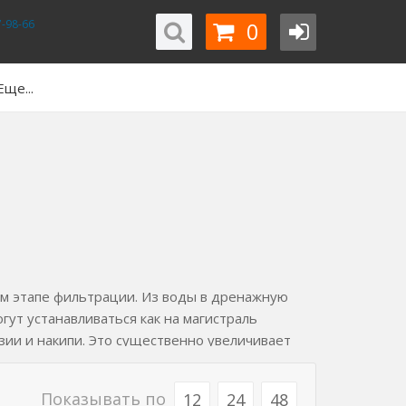
0
-98-66
Еще...
ом этапе фильтрации. Из воды в дренажную
гут устанавливаться как на магистраль
ии и накипи. Это существенно увеличивает
Показывать по
12
24
48