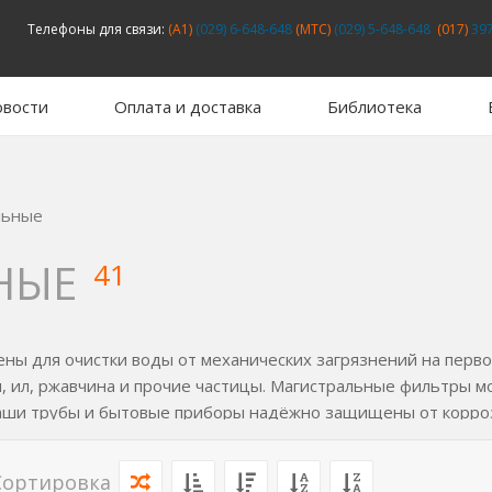
Телефоны для связи:
(A1)
(029) 6-648-648
(MTC)
(029) 5-648-648
(017)
397
вости
Оплата и доставка
Библиотека
льные
НЫЕ
41
ны для очистки воды от механических загрязнений на перв
и, ил, ржавчина и прочие частицы. Магистральные фильтры мо
 Ваши трубы и бытовые приборы надёжно защищены от корроз
Сортировка