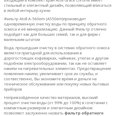
Входящий в комплект кран Atoll Grace Chrome имеет
стильный и элегантный дизайн, позволяющий вписаться
в любой интерьер кухни.
Фильтр Atoll A-560em (A550em)производит
одновременную очистку воды по принципу обратного
осмоса и её минерализацию. Данный Фильтр отлично
подойдёт как для больших семей, так и для фирм с
маленьким штатом
Вода, прошедшая очистку в системах обратного осмоса
является пригодной для использования в
дорогостоящих кофеварках, чайниках, утюгах и другом
подобном электрооборудовании, так как не оставляет
накипи на нагревательных элементах. Предотвращение
появления накипи, увеличивает срок их службы, и
соотвественно, Вы экономите время и деньги на
техническое обслуживание или покупку новых бытовых
приборов
Непревзойдённое качество материалов, высокий
процент очистки воды (от 99% до 100%) в сочетании с
компактным размером и элегантным дизайном
позволяют заслуженно назвать
фильтр обратного