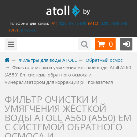
Телефоны для связи:
(A1)
(029) 6-648-648
(MTC)
(029) 5-648-648
(017)
397-98-66
0
Фильтры для воды ATOLL
Обратный осмос
Фильтр очистки и умягчения жёсткой воды Atoll А560
(A550) Еm системы обратного осмоса и
минерализатором для коррекции pH показателя
ФИЛЬТР ОЧИСТКИ И
УМЯГЧЕНИЯ ЖЁСТКОЙ
ВОДЫ ATOLL А560 (A550) ЕM
С СИСТЕМОЙ ОБРАТНОГО
ОСМОСА И