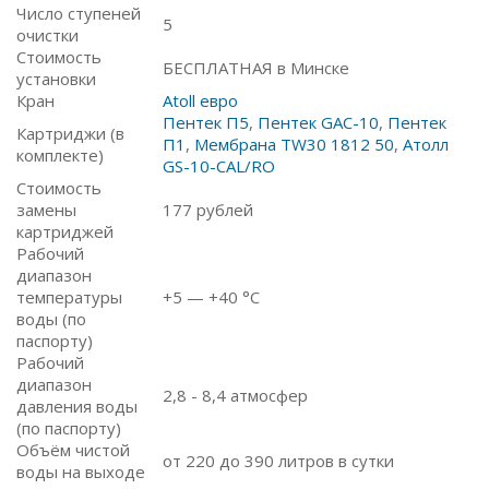
Число ступеней
5
очистки
Стоимость
БЕСПЛАТНАЯ в Минске
установки
Кран
Atoll евро
Пентек П5
,
Пентек GAC-10
,
Пентек
Картриджи (в
П1
,
Мембрана TW30 1812 50
,
Атолл
комплекте)
GS-10-CAL/RO
Стоимость
замены
177
рублей
картриджей
Рабочий
диапазон
температуры
+5 — +40 °C
воды (по
паспорту)
Рабочий
диапазон
2,8 - 8,4 атмосфер
давления воды
(по паспорту)
Объём чистой
от 220 до 390 литров в сутки
воды на выходе