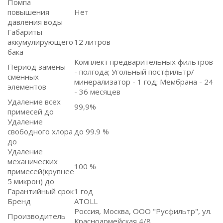
Помпа
повышения
Нет
давления воды
Габариты
аккумулирующего
12 литров
бака
Комплект предварительных фильтров
Период замены
- полгода; Угольный постфильтр/
сменных
минерализатор - 1 год; Мембрана - 24
элементов
- 36 месяцев
Удаление всех
99,9%
примесей до
Удаление
свободного хлора
до 99.9 %
до
Удаление
механических
100 %
примесей(крупнее
5 микрон) до
Гарантийный срок
1 год
Бренд
ATOLL
Россия, Москва, ООО "Русфильтр", ул.
Производитель
Красноармейская 4/8