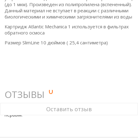
(до 1 мкм). Произведен из полипропилена (вспененный).
Данный материал не вступает в реакции с различными
биологическими и химическими загрязнителями из воды
Картридж Atlantic Mechanica 1 используется в фильтрах
обратного осмоса
Размер SlimLine 10 дюймов ( 25,4 сантиметра)
0
ОТЗЫВЫ
У этого товара нет ни одного отзыва. Вы можете стать
Оставить отзыв
первым.