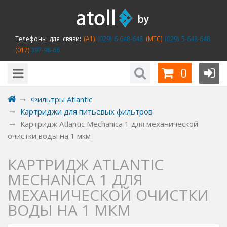
Телефоны для связи:
(A1)
(029) 6-648-648
(MTC)
(029) 5-648-648
(017)
397-98-66
0
Фильтры Atlantic
Картриджи для питьевых фильтров
Картридж Atlantic Mechanica 1 для механической
очистки воды на 1 мкм
КАРТРИДЖ ATLANTIC
MECHANICA 1 ДЛЯ
МЕХАНИЧЕСКОЙ ОЧИСТКИ
ВОДЫ НА 1 МКМ