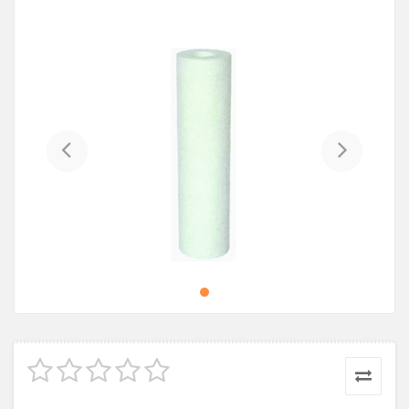
Previous
Next