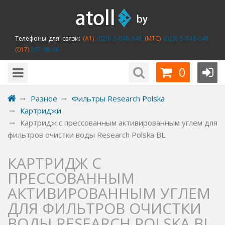
Телефоны для связи:
(A1)
(029) 6-648-648
(MTC)
(029) 5-648-648
(017)
397-98-66
0
Разное
Фильтры Research Polska
Картриджи
Картридж с прессованным активированным углем для
фильтров очистки воды Research Polska BL
КАРТРИДЖ С
ПРЕССОВАННЫМ
АКТИВИРОВАННЫМ УГЛЕМ
ДЛЯ ФИЛЬТРОВ ОЧИСТКИ
ВОДЫ RESEARCH POLSKA BL