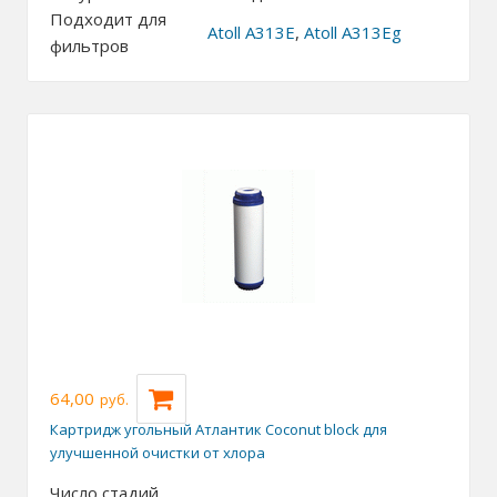
Подходит для
Atoll A313E
,
Atoll А313Eg
фильтров
64,00
руб.
Картридж угольный Атлантик Coconut block для
улучшенной очистки от хлора
Число стадий