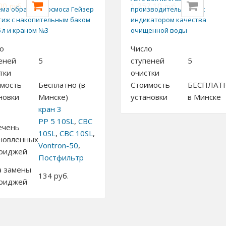
00
1 257,10
руб.
руб.
ема обратного осмоса Гейзер
производительности c
тиж с накопительным баком
индикатором качества
6 л и краном №3
очищенной воды
о
Число
еней
5
ступеней
5
тки
очистки
мость
Бесплатно (в
Стоимость
БЕСПЛАТ
новки
Минске)
установки
в Минске
кран 3
PP 5 10SL
,
СВС
ечень
10SL
,
СВС 10SL
,
новленных
Vontron-50
,
триджей
Постфильтр
а замены
134
руб.
триджей