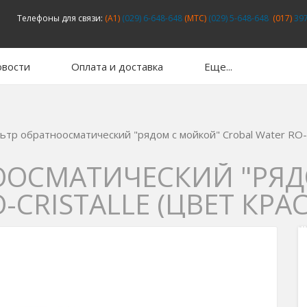
Телефоны для связи:
(A1)
(029) 6-648-648
(MTC)
(029) 5-648-648
(017)
397
вости
Оплата и доставка
Еще...
ьтр обратноосматический "рядом с мойкой" Crobal Water RO-Cr
ООСМАТИЧЕСКИЙ "РЯД
-CRISTALLE (ЦВЕТ КРА