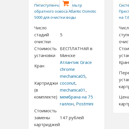
799,20
454,
руб.
Пятиступенчатый фильтр
Сист
обратного осмоса Atlantic Osmotic
Прес
5000 для очистки воды
на 7,
Число
Числ
стадий
5
ступ
очистки
очис
Стоимость
БЕСПЛАТНАЯ в
Стои
установки
Минске
уста
Атлантик Grace
Кран
Кран
chrome
Пер
mechanica05
,
уста
Картриджи
coconut
,
кар
(в
mechanica01
,
комплекте)
мембрана на 75
Цен
галлон
,
Postmini
кар
Стоимость
замены
147
рублей
картриджей