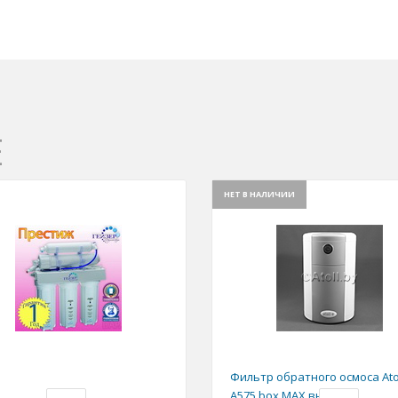
Е
НЕТ В НАЛИЧИИ
Фильтр обратного осмоса Ato
А575 box MAX высокой