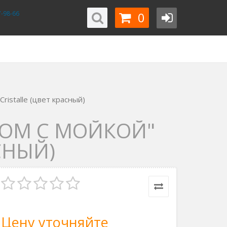
0
-98-66
istalle (цвет красный)
ОМ С МОЙКОЙ"
СНЫЙ)
Цену уточняйте