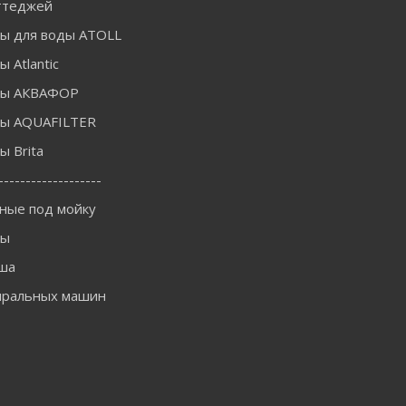
ттеджей
ы для воды ATOLL
 Atlantic
ры АКВАФОР
ы AQUAFILTER
 Brita
-------------------
ные под мойку
ны
ша
иральных машин