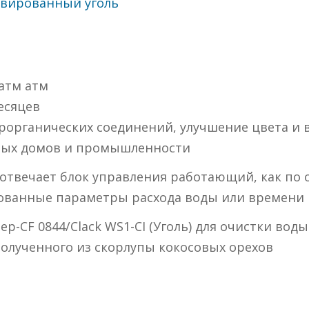
вированный уголь
 атм атм
есяцев
орорганических соединений, улучшение цвета и 
дных домов и промышленности
твечает блок управления работающий, как по о
ованные параметры расхода воды или времени
ер-CF 0844/Clack WS1-CI (Уголь) для очистки во
полученного из скорлупы кокосовых орехов