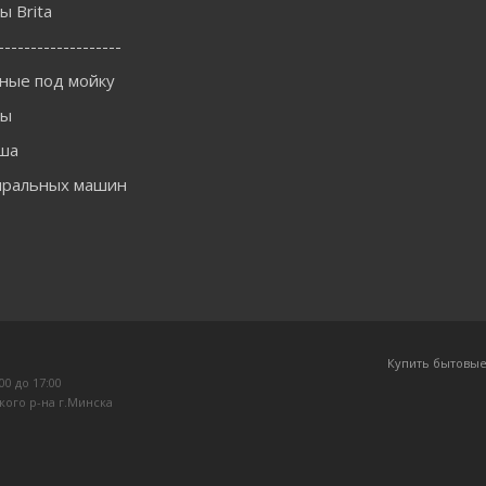
 Brita
-------------------
ные под мойку
ны
ша
иральных машин
Купить бытовые
:00 до 17:00
кого р-на г.Минска