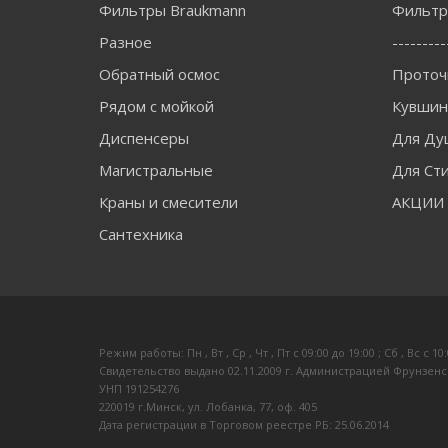
Фильтры Braukmann
Фильтры
Разное
---------
Обратный осмос
Проточ
Рядом с мойкой
Кувши
Диспенсеры
Для Ду
Магистральные
Для Ст
Краны и смесители
АКЦИИ
Сантехника
Режим работы: Пн , Вт , Ср , Чт , Пт c 09:00 до 19:00 ; Сб , Вс c 10
Свидетельство выдано 02.11.2009 г. Администрацией Фрунзенс
УНП 191254276
220019 г.Минск, ул. Лобанка, 77, оф. 405
Дата регистрации в Торговом реестре РБ: 25.06.2014