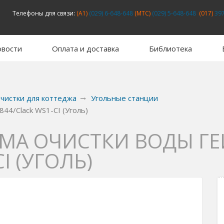
Телефоны для связи:
(A1)
(029) 6-648-648
(MTC)
(029) 5-648-648
(017)
397
вости
Оплата и доставка
Библиотека
чистки для коттеджа
Угольные станции
44/Clack WS1-CI (Уголь)
МА ОЧИСТКИ ВОДЫ ГЕ
I (УГОЛЬ)