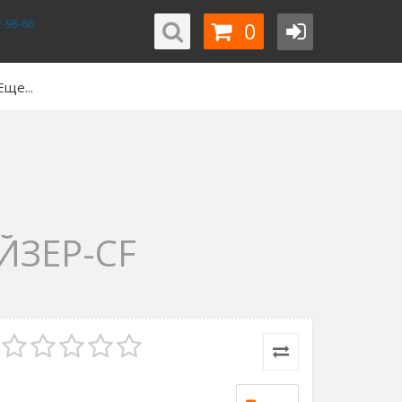
0
-98-66
Еще...
ЙЗЕР-CF