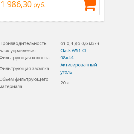
1 986,30
руб.
Производительность
от 0,4 до 0,6 м3/ч
Блок управления
Clack WS1 CI
Фильтрующая колонна
08x44
Активированный
Фильтрующая засыпка
уголь
Обьем фильтрующего
20 л
материала