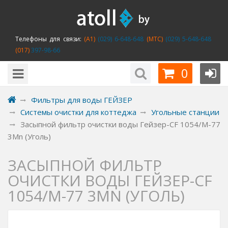
Телефоны для связи:
(A1)
(029) 6-648-648
(MTC)
(029) 5-648-648
(017)
397-98-66
0
Фильтры для воды ГЕЙЗЕР
Системы очистки для коттеджа
Угольные станции
Засыпной фильтр очистки воды Гейзер-CF 1054/M-77
3Mn (Уголь)
ЗАСЫПНОЙ ФИЛЬТР
ОЧИСТКИ ВОДЫ ГЕЙЗЕР-CF
1054/M-77 3MN (УГОЛЬ)