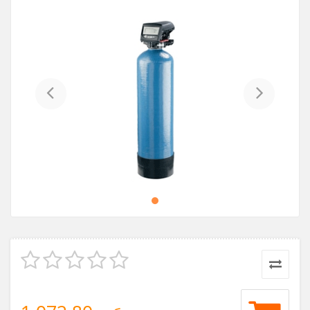
Previous
Next