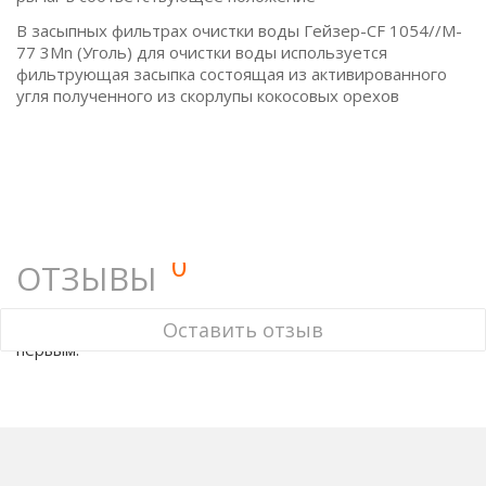
В засыпных фильтрах очистки воды Гейзер-CF 1054//M-
77 3Mn (Уголь) для очистки воды используется
фильтрующая засыпка состоящая из активированного
угля полученного из скорлупы кокосовых орехов
0
ОТЗЫВЫ
У этого товара нет ни одного отзыва. Вы можете стать
Оставить отзыв
первым.