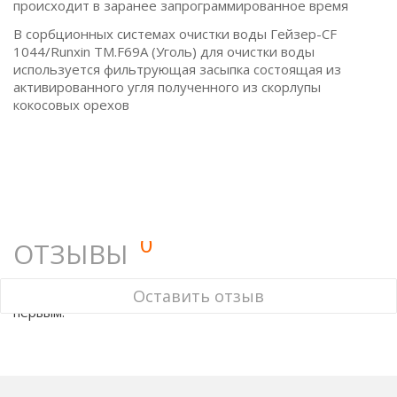
происходит в заранее запрограммированное время
В сорбционных системах очистки воды Гейзер-CF
1044/Runxin TM.F69A (Уголь) для очистки воды
используется фильтрующая засыпка состоящая из
активированного угля полученного из скорлупы
кокосовых орехов
0
ОТЗЫВЫ
У этого товара нет ни одного отзыва. Вы можете стать
Оставить отзыв
первым.