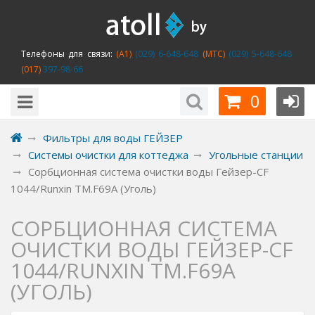
Телефоны для связи:
(A1)
(029) 6-648-648
(MTC)
(029) 5-648-648
(017)
397-98-66
0
Фильтры для воды ГЕЙЗЕР
Системы очистки для коттеджа
Угольные станции
Сорбционная система очистки воды Гейзер-CF
1044/Runxin TM.F69A (Уголь)
СОРБЦИОННАЯ СИСТЕМА
ОЧИСТКИ ВОДЫ ГЕЙЗЕР-CF
1044/RUNXIN TM.F69A
(УГОЛЬ)