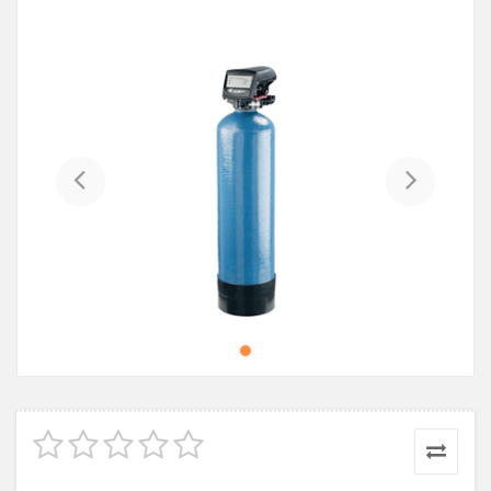
Previous
Next