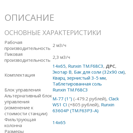
ОПИСАНИЕ
ОСНОВНЫЕ ХАРАКТЕРИСТИКИ
Рабочая
2 м3/ч
производительность
Пиковая
2,3 м3/ч
производительность
14x65
,
Runxin TM.F68С3
,
ДРС
,
Экотар В
,
Бак для соли (32х90 см)
,
Комплектация
Кварц зернистый 3-5 мм
,
Таблетированная соль
Блок управления
Runxin TM.F68С3
Альтернативный блок
M-77 (1")
(-479.2 рублей),
Clack
управления
WS1 CI
(+805 рублей),
Runxin
(изменение к
63604P (TM.F63P3-A)
стоимости станции)
Фильтрующая
14x65
колонна
Размеры