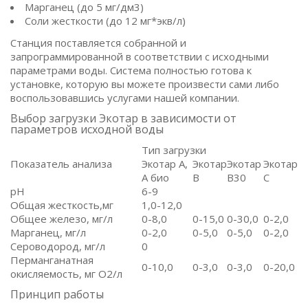
Марганец (до 5 мг/дм3)
Соли жесткости (до 12 мг*экв/л)
Станция поставляется собранной и
запрограммированной в соответствии с исходными
параметрами воды. Система полностью готова к
установке, которую вы можете произвести сами либо
воспользовавшись услугами нашей компании.
Выбор загрузки Экотар в зависимости от
параметров исходной воды
Тип загрузки
Показатель анализа
Экотар А,
Экотар
Экотар
Экотар
А био
B
B30
C
pH
6-9
Общая жесткость,мг
1,0-12,0
Общее железо, мг/л
0-8,0
0-15,0
0-30,0
0-2,0
Марганец, мг/л
0-2,0
0-5,0
0-5,0
0-2,0
Сероводород, мг/л
0
Перманганатная
0-10,0
0-3,0
0-3,0
0-20,0
окисляемость, мг О2/л
Принцип работы