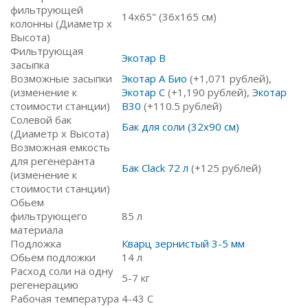
фильтрующей
14х65" (36х165 см)
колонны (Диаметр х
Высота)
Фильтрующая
Экотар В
засыпка
Возможные засыпки
Экотар А Био
(+1,071 рублей),
(изменение к
Экотар C
(+1,190 рублей),
Экотар
стоимости станции)
В30
(+110.5 рублей)
Солевой бак
Бак для соли (32х90 см)
(Диаметр х Высота)
Возможная емкость
для регенеранта
Бак Clack 72 л
(+125 рублей)
(изменение к
стоимости станции)
Обьем
фильтрующего
85 л
материала
Подложка
Кварц зернистый 3-5 мм
Обьем подложки
14 л
Расход соли на одну
5-7 кг
регенерацию
Рабочая температура
4-43 С