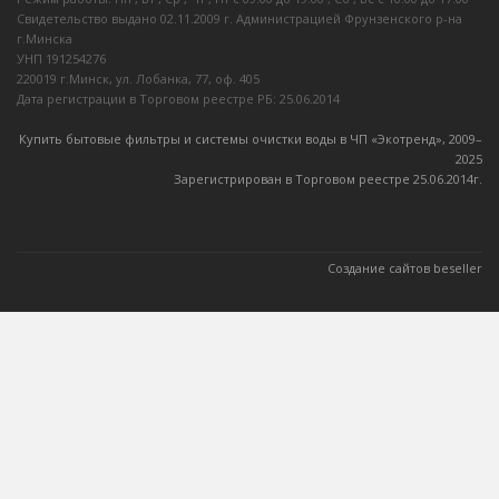
Свидетельство выдано 02.11.2009 г. Администрацией Фрунзенского р-на
г.Минска
УНП 191254276
220019 г.Минск, ул. Лобанка, 77, оф. 405
Дата регистрации в Торговом реестре РБ: 25.06.2014
Купить бытовые фильтры и системы очистки воды в ЧП «Экотренд», 2009–
20
25
Зарегистрирован в Торговом реестре 25.06.2014г.
Создание сайтов beseller