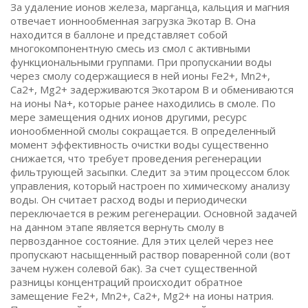
За удаление ионов железа, марганца, кальция и магния
отвечает ионнообменная загрузка Экотар В. Она
находится в баллоне и представляет собой
многокомпонентную смесь из смол с активными
функциональными группами. При пропускании воды
через смолу содержащиеся в ней ионы Fe2+, Mn2+,
Ca2+, Mg2+ задерживаются Экотаром B и обмениваются
на ионы Na+, которые ранее находились в смоле. По
мере замещения одних ионов другими, ресурс
ионообменной смолы сокращается. В определенный
момент эффективность очистки воды существенно
снижается, что требует проведения регенерации
фильтрующей засыпки. Следит за этим процессом блок
управления, который настроен по химическому анализу
воды. Он считает расход воды и периодически
переключается в режим регенерации. Основной задачей
на данном этапе является вернуть смолу в
первозданное состояние. Для этих целей через нее
пропускают насыщенный раствор поваренной соли (вот
зачем нужен солевой бак). За счет существенной
разницы концентраций происходит обратное
замещение Fe2+, Mn2+, Ca2+, Mg2+ на ионы натрия.