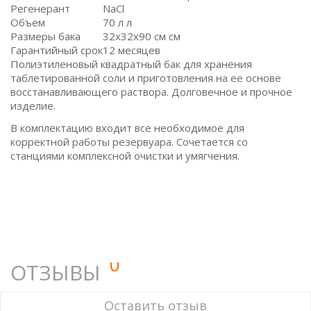
Регенерант
NaCl
Объем
70 л л
Размеры бака
32х32х90 см см
Гарантийный срок
12 месяцев
Полиэтиленовый квадратный бак для хранения
таблетированной соли и приготовления на ее основе
восстанавливающего раствора. Долговечное и прочное
изделие.
В комплектацию входит все необходимое для
корректной работы резервуара. Сочетается со
станциями комплексной очистки и умягчения.
0
ОТЗЫВЫ
У этого товара нет ни одного отзыва. Вы можете стать
Оставить отзыв