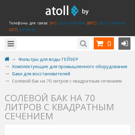
Телефоны для связи:
(A1)
(029) 6-648-648
(MTC)
(029) 5-648-648
(017)
397-98-66
0
Фильтры для воды ГЕЙЗЕР
Комплектующие для промышленного оборудования
Баки для восстановителей
Солевой бак на 70 литров с квадратным сечением
СОЛЕВОЙ БАК НА 70
ЛИТРОВ С КВАДРАТНЫМ
СЕЧЕНИЕМ