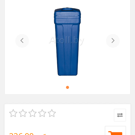
Previous
Next