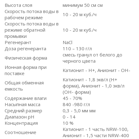
Высота слоя
минимум 50 см см
Скорость потока воды в
10 - 20 м куб./ч
рабочем режиме
Скорость потока воды в
режиме обратной
10 - 20 м куб./ч
промывки
Регенерант
NaCl
Доза регенеранта
110 – 130 г/л
смесь гранул от белого до
Физическая форма
черного цвета
Ионная форма при
Катионит - H+, Анионит - OH-
поставке
Катионит - 1,8 экв/л (H+
Общая обменная
форма), Анионит - 1,0 экв/л
емкость
(OH- форма)
Содержание влаги
45 - 70%
Насыпная масса
840 -980 г/л
Средний размер
0,3 - 5,0 мм мм
Диапазон pH
0 - 14
Концентрация
10 %
Катионит - 1 часть NRW-100,
Соотношение
Анионит - 1,5 части NRW-400