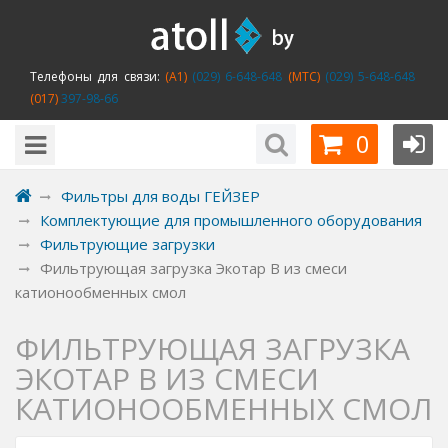
Телефоны для связи:
(A1)
(029) 6-648-648
(MTC)
(029) 5-648-648
(017)
397-98-66
0
Фильтры для воды ГЕЙЗЕР
Комплектующие для промышленного оборудования
Фильтрующие загрузки
Фильтрующая загрузка Экотар В из смеси
катионообменных смол
ФИЛЬТРУЮЩАЯ ЗАГРУЗКА
ЭКОТАР В ИЗ СМЕСИ
КАТИОНООБМЕННЫХ СМОЛ