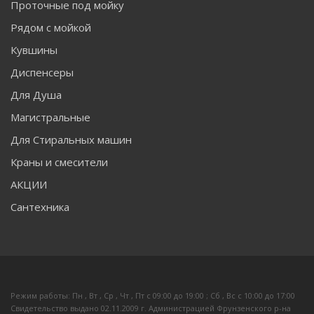
Проточные под мойку
Рядом с мойкой
Кувшины
Диспенсеры
Для Душа
Магистральные
Для Стиральных машин
Краны и смесители
АКЦИИ
Сантехника
Режим работы: Пн , Вт , Ср , Чт , Пт c 09:00 до 19:00 ; Сб , Вс c 10:00 до 17:00
Свидетельство выдано 02.11.2009 г. Администрацией Фрунзенского р-на