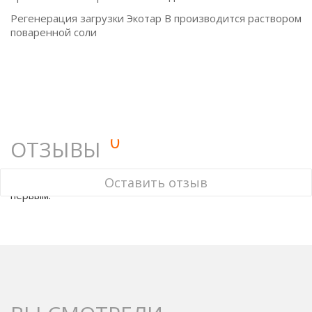
Регенерация загрузки Экотар В производится раствором
поваренной соли
0
ОТЗЫВЫ
У этого товара нет ни одного отзыва. Вы можете стать
Оставить отзыв
первым.