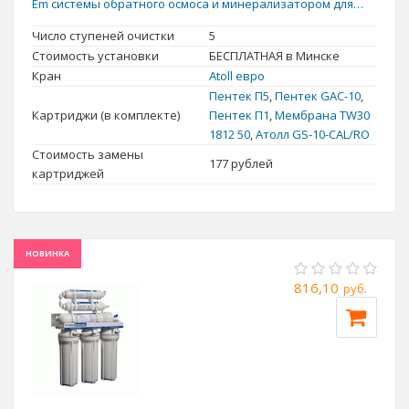
Еm системы обратного осмоса и минерализатором для
провести такую фильтрацию.
коррекции pH показателя
Число ступеней очистки
5
При кипячении очень жесткой воды образуется неприятная
Стоимость установки
БЕСПЛАТНАЯ в Минске
пленка, вкус воды становится неестественным. Поэтому все то,
Кран
Atoll евро
что Вы будете готовить на такой воде, уже изначально лишено
Пентек П5
,
Пентек GAC-10
,
натурального аромата. Чай и кофе дадут бурый осадок, борщ
Картриджи (в комплекте)
Пентек П1
,
Мембрана TW30
не получится наваристым, овощи будут долго тушиться, мясо
1812 50
,
Атолл GS-10-CAL/RO
плохо развариваться. Это обусловлено тем, что соли жесткости,
Стоимость замены
177
рублей
вступая в реакцию с животными белками, образуют
картриджей
нерастворимые соединения, которые значительно снижают
усвояемость белков.
НОВИНКА
816,10
руб.