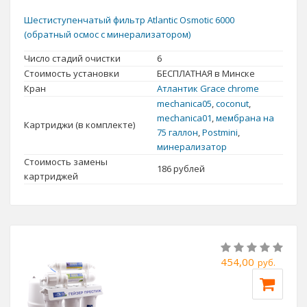
Шестиступенчатый фильтр Atlantic Osmotic 6000
(обратный осмос с минерализатором)
Число стадий очистки
6
Стоимость установки
БЕСПЛАТНАЯ в Минске
Кран
Атлантик Grace chrome
mechanica05
,
coconut
,
mechanica01
,
мембрана на
Картриджи (в комплекте)
75 галлон
,
Postmini
,
минерализатор
Стоимость замены
186
рублей
картриджей
Умягчение воды
способствует и экономии семейного
бюджета. Из-за повышенной жесткости при стирке и умывании
454,00
руб.
перерасход моющих средств составляет 30-50%. При
взаимодействии солей кальция и магния с мылом, стиральным
порошком, шампунем образуются нерастворимые мыльные