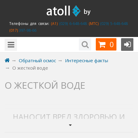
Телефоны для связи:
(A1)
(029) 6-648-648
(MTC)
(029) 5-648-648
(017)
397-98-66
0
Обратный осмос
Интересные факты
О жесткой воде
О ЖЕСТКОЙ ВОДЕ
НАНОСИТ ВРЕД ЗДОРОВЬЮ И
ТЕХНИКЕ ЖЕСТКАЯ ВОДА