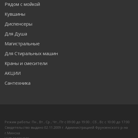
Рядом с мойкой
Кувшины
Диспенсеры
Для Душа
Магистральные
Для Стиральных машин
Краны и смесители
АКЦИИ
Сантехника
Режим работы: Пн , Вт , Ср , Чт , Пт c 09:00 до 19:00 ; Сб , Вс c 10:00 до 17:00
Свидетельство выдано 02.11.2009 г. Администрацией Фрунзенского р-на
г.Минска