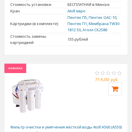
Стоимость установки
БЕСПЛАТНАЯ в Минске
Кран
Atoll евро
Пентек П5
,
Пентек GAC-10
,
Картриджи (в комплекте)
Пентек П1
,
Мембрана TW30
1812 50
,
Атолл СК2586
Стоимость замены
155
рублей
картриджей
НОВИНКА
714,00
руб.
Чтобы пить мягкую воду, без опасных солей и других вредных
веществ,
доверьтесь фильтрам обратного осмоса
.
Глубокая очистка воды полупроницаемой мембраной удаляет
любые растворенные элементы, умягчает воду. На
сегодняшний день
фильтры обратного осмоса
- это
единственная система, которая в домашних условиях может
Фильтр очистки и умягчения жёсткой воды Atoll А560 (A550)