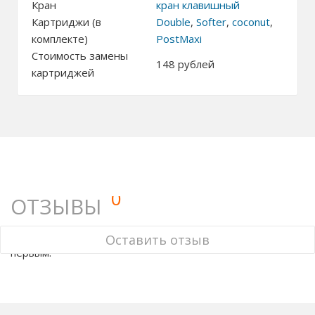
Кран
кран клавишный
Картриджи (в
Double
,
Softer
,
coconut
,
комплекте)
PostMaxi
Стоимость замены
148
рублей
картриджей
0
ОТЗЫВЫ
У этого товара нет ни одного отзыва. Вы можете стать
Оставить отзыв
первым.