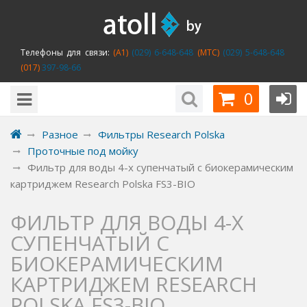
Телефоны для связи:
(A1)
(029) 6-648-648
(MTC)
(029) 5-648-648
(017)
397-98-66
0
Разное
Фильтры Research Polska
Проточные под мойку
Фильтр для воды 4-x супенчатый с биокерамическим
картриджем Research Polska FS3-BIO
ФИЛЬТР ДЛЯ ВОДЫ 4-X
СУПЕНЧАТЫЙ С
БИОКЕРАМИЧЕСКИМ
КАРТРИДЖЕМ RESEARCH
POLSKA FS3-BIO