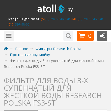
Телефоны для связи:
(A1)
(029) 6-648-648
(MTC)
(029) 5-648-648
(017)
397-98-66
0
Разное
Фильтры Research Polska
Проточные под мойку
Фильтр для воды 3-x супенчатый для жесткой воды
Research Polska FS3-ST
ФИЛЬТР ДЛЯ ВОДЫ 3-X
СУПЕНЧАТЫЙ ДЛЯ
ЖЕСТКОЙ ВОДЫ RESEARCH
POLSKA FS3-ST