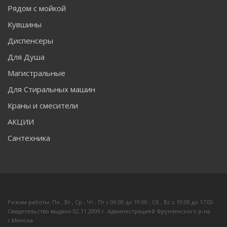
Рядом с мойкой
Кувшины
Диспенсеры
Для Душа
Магистральные
Для Стиральных машин
Краны и смесители
АКЦИИ
Сантехника
Режим работы: Пн , Вт , Ср , Чт , Пт c 09:00 до 19:00 ; Сб , Вс c 10:00 до 17:00
Свидетельство выдано 02.11.2009 г. Администрацией Фрунзенского р-на
г.Минска