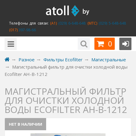
Телефоны для связи:
(A1)
(029) 6-648-648
(MTC)
(029) 5-648-648
(017)
397-98-66
0
Разное
Фильтры Ecofilter
Магистральные
Магистральный фильтр для очистки холодной воды
Ecofilter AH-B-1212
МАГИСТРАЛЬНЫЙ ФИЛЬТР
ДЛЯ ОЧИСТКИ ХОЛОДНОЙ
ВОДЫ ECOFILTER AH-B-1212
НЕТ В НАЛИЧИИ