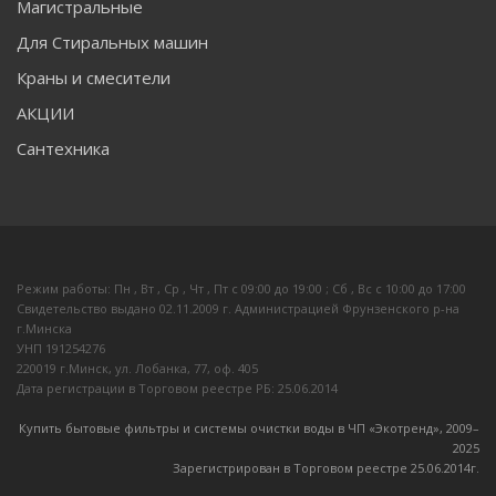
Магистральные
Для Стиральных машин
Краны и смесители
АКЦИИ
Сантехника
Режим работы: Пн , Вт , Ср , Чт , Пт c 09:00 до 19:00 ; Сб , Вс c 10:00 до 17:00
Свидетельство выдано 02.11.2009 г. Администрацией Фрунзенского р-на
г.Минска
УНП 191254276
220019 г.Минск, ул. Лобанка, 77, оф. 405
Дата регистрации в Торговом реестре РБ: 25.06.2014
Купить бытовые фильтры и системы очистки воды в ЧП «Экотренд», 2009–
20
25
Зарегистрирован в Торговом реестре 25.06.2014г.