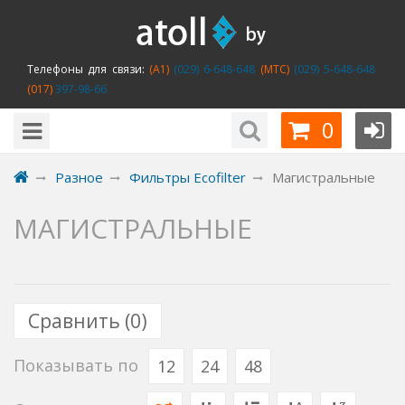
Телефоны для связи:
(A1)
(029) 6-648-648
(MTC)
(029) 5-648-648
(017)
397-98-66
0
Разное
Фильтры Ecofilter
Магистральные
МАГИСТРАЛЬНЫЕ
Сравнить (
0
)
Показывать по
12
24
48