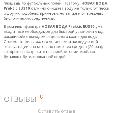
площадь 45 футбольных полей. Поэтому,
НОВАЯ ВОДА
Praktic EU310
отлично очищает воду не только от песка
и других подобных примесей, но так же и от вредных
биологических соединений.
В комплект фильтра
НОВАЯ ВОДА Praktic EU310
уже
входит всё необходимое для быстрой установки «под
раковиной» с выводом отдельного крана для воды.
Стоимость фильтра, его установки и последующей
эксплуатации значительно ниже тех средств (20 раз),
которые вы затратите на приобретение тяжёлых
бутылок с бутилированной водой.
0
ОТЗЫВЫ
У этого товара нет ни одного отзыва. Вы можете стать
Оставить отзыв