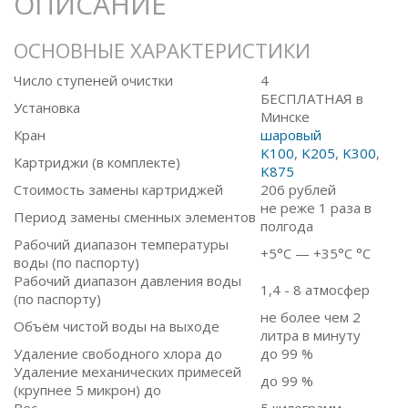
ОПИСАНИЕ
ОСНОВНЫЕ ХАРАКТЕРИСТИКИ
Число ступеней очистки
4
БЕСПЛАТНАЯ в
Установка
Минске
Кран
шаровый
K100
,
K205
,
K300
,
Картриджи (в комплекте)
K875
Стоимость замены картриджей
206
рублей
не реже 1 раза в
Период замены сменных элементов
полгода
Рабочий диапазон температуры
+5°C — +35°C °C
воды (по паспорту)
Рабочий диапазон давления воды
1,4 - 8 атмосфер
(по паспорту)
не более чем 2
Объём чистой воды на выходе
литра в минуту
Удаление свободного хлора до
до 99 %
Удаление механических примесей
до 99 %
(крупнее 5 микрон) до