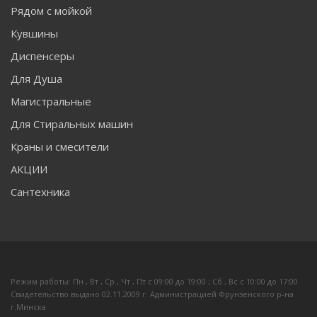
Рядом с мойкой
Кувшины
Диспенсеры
Для Душа
Магистральные
Для Стиральных машин
Краны и смесители
АКЦИИ
Сантехника
Режим работы: Пн , Вт , Ср , Чт , Пт c 09:00 до 19:00 ; Сб , Вс c 10:00 до 17:00
Свидетельство выдано 02.11.2009 г. Администрацией Фрунзенского р-на
г.Минска