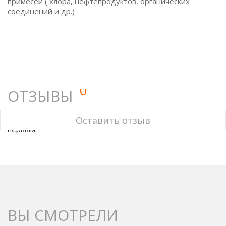
примесей ( хлора, нефтепродуктов, органических
соединений и др.)
0
ОТЗЫВЫ
У этого товара нет ни одного отзыва. Вы можете стать
Оставить отзыв
первым.
ВЫ СМОТРЕЛИ