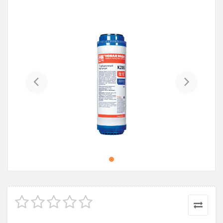
Previous
Next