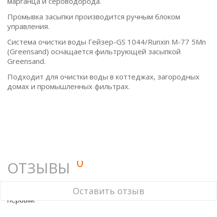
марганца и сероводорода.
Промывка засыпки производится ручным блоком
управления.
Система очистки воды Гейзер-GS 1044/Runxin M-77 5Mn
(Greensand) оснащается фильтрующей засыпкой
Greensand.
Подходит для очистки воды в коттеджах, загородных
домах и промышленных фильтрах.
0
ОТЗЫВЫ
У этого товара нет ни одного отзыва. Вы можете стать
Оставить отзыв
первым.