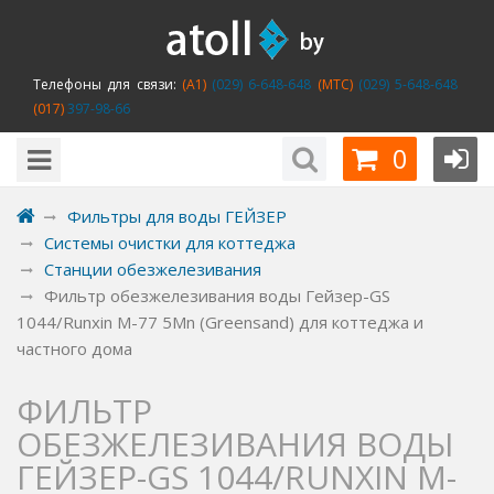
Телефоны для связи:
(A1)
(029) 6-648-648
(MTC)
(029) 5-648-648
(017)
397-98-66
0
Фильтры для воды ГЕЙЗЕР
Системы очистки для коттеджа
Станции обезжелезивания
Фильтр обезжелезивания воды Гейзер-GS
1044/Runxin M-77 5Mn (Greensand) для коттеджа и
частного дома
ФИЛЬТР
ОБЕЗЖЕЛЕЗИВАНИЯ ВОДЫ
ГЕЙЗЕР-GS 1044/RUNXIN M-