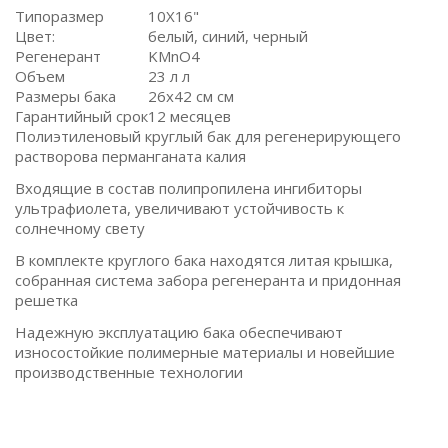
Типоразмер
10X16"
Цвет:
белый, синий, черный
Регенерант
KMnO4
Объем
23 л л
Размеры бака
26х42 см см
Гарантийный срок
12 месяцев
Полиэтиленовый круглый бак для регенерирующего
растворова перманганата калия
Входящие в состав полипропилена ингибиторы
ультрафиолета, увеличивают устойчивость к
солнечному свету
В комплекте круглого бака находятся литая крышка,
собранная система забора регенеранта и придонная
решетка
Надежную эксплуатацию бака обеспечивают
износостойкие полимерные материалы и новейшие
производственные технологии