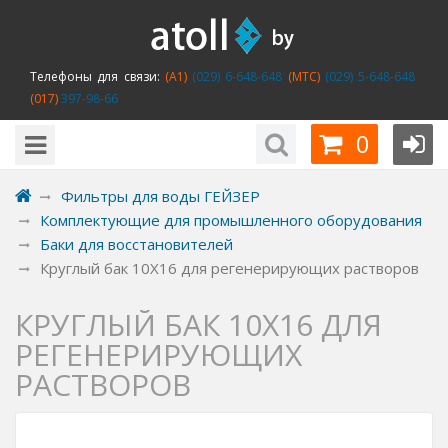
Телефоны для связи:
(A1)
(029) 6-648-648
(MTC)
(029) 5-648-648
(017)
397-98-66
0
Фильтры для воды ГЕЙЗЕР
Комплектующие для промышленного оборудования
Баки для восстановителей
Круглый бак 10X16 для регенерирующих растворов
КРУГЛЫЙ БАК 10X16 ДЛЯ
РЕГЕНЕРИРУЮЩИХ
РАСТВОРОВ