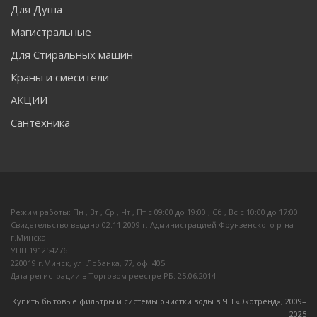
Для Душа
Магистральные
Для Стиральных машин
Краны и смесители
АКЦИИ
Сантехника
Режим работы: Пн , Вт , Ср , Чт , Пт c 09:00 до 19:00 ; Сб , Вс c 10:00 до 17:00
Свидетельство выдано 02.11.2009 г. Администрацией Фрунзенского р-на
г.Минска
УНП 191254276
220019 г.Минск, ул. Лобанка, 77, оф. 405
Дата регистрации в Торговом реестре РБ: 25.06.2014
Купить бытовые фильтры и системы очистки воды в ЧП «Экотренд», 2009–
20
25