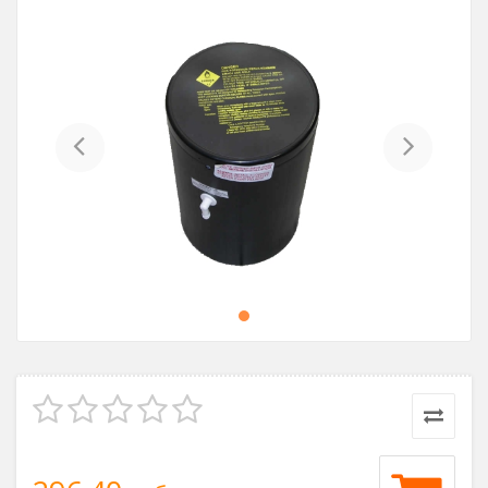
Previous
Next