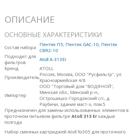
ОПИСАНИЕ
ОСНОВНЫЕ ХАРАКТЕРИСТИКИ
Пентек П5
,
Пентек GAC-10
,
Пентек
Состав набора
CBR2-10
Подходит для
Atoll А-313Er
фильтров
Бренд
ATOLL
Россия, Москва, ООО "Русфильтр", ул.
Производитель
Красноармейская 4/8
ООО "Торговый дом "ВОДЯНОЙ",
Минская обл., Минский р-н.,
Импортер
Острошицко-Городокский с/с, д.
Раубичи, здание маст-х, пом.5
Предназначен для замены использованных элементов в
проточном питьевом фильтре
Atoll 313 Er
каждые
полгода
Набор сменных картриджей Atoll №305 для проточного