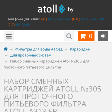
Телефоны для связи:
(A1)
(029) 6-648-648
(MTC)
(029) 5-648-648
(017)
397-98-66
0
Фильтры для воды ATOLL
Картриджи
Для проточных систем
Набор сменных картриджей Atoll №305 для
проточного питьевого фильтра
НАБОР СМЕННЫХ
КАРТРИДЖЕЙ ATOLL №305
ДЛЯ ПРОТОЧНОГО
ПИТЬЕВОГО ФИЛЬТРА
АTOLL A313 ER