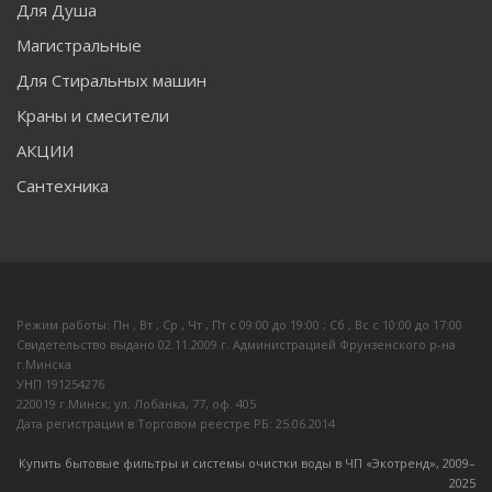
Для Душа
Магистральные
Для Стиральных машин
Краны и смесители
АКЦИИ
Сантехника
Режим работы: Пн , Вт , Ср , Чт , Пт c 09:00 до 19:00 ; Сб , Вс c 10:00 до 17:00
Свидетельство выдано 02.11.2009 г. Администрацией Фрунзенского р-на
г.Минска
УНП 191254276
220019 г.Минск, ул. Лобанка, 77, оф. 405
Дата регистрации в Торговом реестре РБ: 25.06.2014
Купить бытовые фильтры и системы очистки воды в ЧП «Экотренд», 2009–
20
25