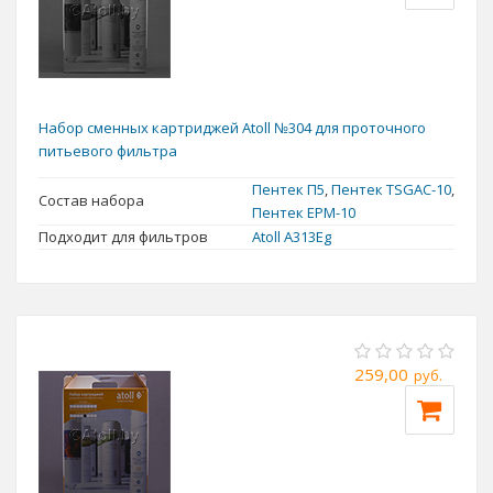
Набор сменных картриджей Atoll №304 для проточного
питьевого фильтра
Пентек П5
,
Пентек TSGAC-10
,
Состав набора
Пентек EPM-10
Подходит для фильтров
Atoll А313Eg
259,00
руб.