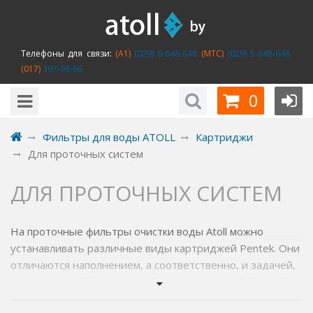
Телефоны для связи:
(A1)
(029) 6-648-648
(MTC)
(029) 5-648-648
(017)
397-98-66
0
Фильтры для воды ATOLL
Картриджи
Для проточных систем
ДЛЯ ПРОТОЧНЫХ СИСТЕМ
На проточные фильтры очистки воды Atoll можно
устанавливать различные виды картриджей Pentek. Они
отличаются наполнением, а соответственно, и задачей,
которую должны выполнять при очистке воды.
Например, картридж на основе высококачественного