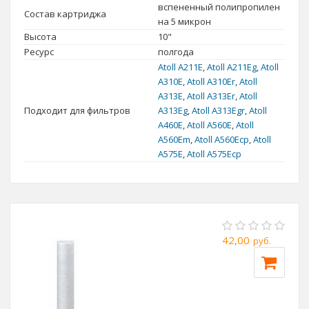
вспененный полипропилен
Состав картриджа
на 5 микрон
Высота
10"
Ресурс
полгода
Atoll А211E
,
Atoll A211Еg
,
Atoll
A310E
,
Atoll A310Er
,
Atoll
A313E
,
Atoll A313Er
,
Atoll
Подходит для фильтров
А313Eg
,
Atoll A313Egr
,
Atoll
А460E
,
Atoll A560E
,
Atoll
A560Еm
,
Atoll A560Ecp
,
Atoll
A575E
,
Atoll A575Ecp
42,00
руб.