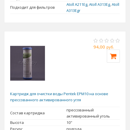
Atoll A211Еg
,
Atoll А313Eg
,
Atoll
Подходит для фильтров
A313Egr
94,00
руб.
Картридж для очистки воды Pentek EPM10 на основе
прессованного активированного угля
прессованный
Состав картриджа
активированный уголь
Высота
10"
Ресурс
полгода