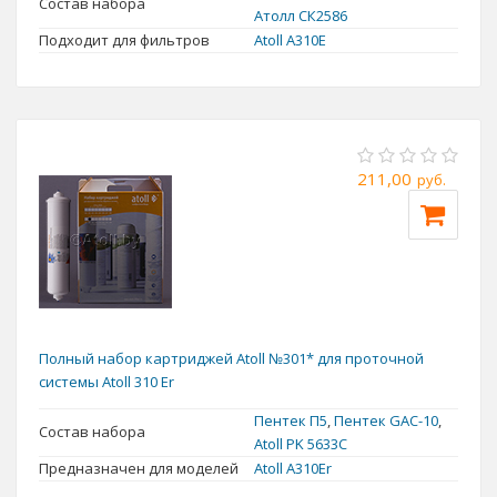
Состав набора
Атолл СК2586
Подходит для фильтров
Atoll A310E
211,00
руб.
Полный набор картриджей Atoll №301* для проточной
системы Atoll 310 Er
Пентек П5
,
Пентек GAC-10
,
Состав набора
Atoll РK 5633С
Предназначен для моделей
Atoll A310Er