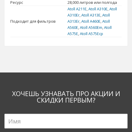
Ресурс
28,000 литров или полгода
Atoll А211E
,
Atoll A310E
,
Atoll
A310Er
,
Atoll A313E
,
Atoll
Подходит для фильтров
A313Er
,
Atoll А460E
,
Atoll
A560E
,
Atoll A560Еm
,
Atoll
A575E
,
Atoll A575Ecp
ХОЧЕШЬ УЗНАВАТЬ ПРО АКЦИИ И
СКИДКИ ПЕРВЫМ?