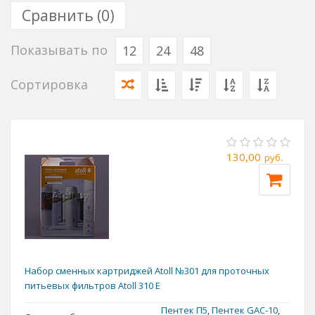
кокосового угля Pentek GAC 10, предназначен для
Сравнить (
0
)
очистки воды от хлора и хлорорганических соединений,
а картридж для очистки воды Pentek P5 задерживает
Показывать по
12
24
48
механические частицы размером более 5 микрон
Сортировка
130,00
руб.
Набор сменных картриджей Atoll №301 для проточных
питьевых фильтров Atoll 310 E
Пентек П5
,
Пентек GAC-10
,