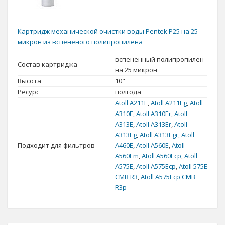
Картридж механической очистки воды Pentek P25 на 25
микрон из вспененого полипропилена
вспененный полипропилен
Состав картриджа
на 25 микрон
Высота
10"
Ресурс
полгода
Atoll А211E
,
Atoll A211Еg
,
Atoll
A310E
,
Atoll A310Er
,
Atoll
A313E
,
Atoll A313Er
,
Atoll
А313Eg
,
Atoll A313Egr
,
Atoll
Подходит для фильтров
А460E
,
Atoll A560E
,
Atoll
A560Еm
,
Atoll A560Ecp
,
Atoll
A575E
,
Atoll A575Ecp
,
Atoll 575E
CMB R3
,
Atoll A575Ecp CMB
R3p