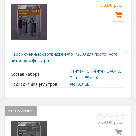
155,00
руб.
Набор сменных картриджей Atoll №303 для проточного
питьевого фильтра
Пентек П5
,
Пентек GAC-10
,
Состав набора
Пентек EPM-10
Подходит для фильтров
Atoll A313E
НЕТ В НАЛИЧИИ
269,00
руб.