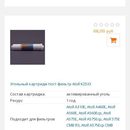
68,00
руб.
Угольный картридж пост-фильтр Atoll K2533
Состав картриджа
активированный уголь
Ресурс
1 год
Atoll A310E
,
Atoll А460E
,
Atoll
A560E
,
Atoll A560Ecp
,
Atoll
Подходит для фильтров
A575E
,
Atoll A575Ecp
,
Atoll 575E
CMB R3
,
Atoll A575Ecp CMB