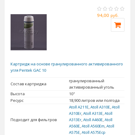
94,00
руб.
Картридж на основе гранулированного активированного
угля Pentek GAC 10
гранулированный
Состав картриджа
активированный уголь
Высота
10"
Ресурс
18,900 литров или полгода
Atoll А211E
,
Atoll A310E
,
Atoll
A310Er
,
Atoll A313E
,
Atoll
Подходит для фильтров
A313Er
,
Atoll А460E
,
Atoll
A560E
,
Atoll A560Еm
,
Atoll
A575E
,
Atoll A575Ecp