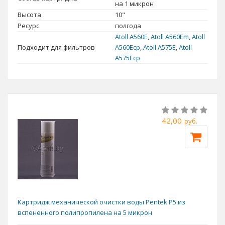
на 1 микрон
Высота
10"
Ресурс
полгода
Atoll A560E
,
Atoll A560Еm
,
Atoll
Подходит для фильтров
A560Ecp
,
Atoll A575E
,
Atoll
A575Ecp
42,00
руб.
Картридж механической очистки воды Pentek P5 из
вспененного полипропилена на 5 микрон