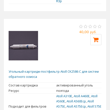
R3p
40,00
руб.
Угольный картридж-постфильтр Atoll CK2586 C для систем
обратного осмоса
Состав картриджа
активированный уголь
Ресурс
полгода
Atoll A310E
,
Atoll А460E
,
Atoll
A560E
,
Atoll A560Ecp
,
Atoll
Подходит для фильтров
A575E
,
Atoll A575Ecp
,
Atoll 575E