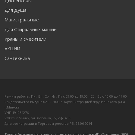
Диспенсеры
Для Душа
Магистральные
Для Стиральных машин
Краны и смесители
АКЦИИ
Сантехника
Режим работы: Пн , Вт , Ср , Чт , Пт c 09:00 до 19:00 ; Сб , Вс c 10:00 до 17:00
Свидетельство выдано 02.11.2009 г. Администрацией Фрунзенского р-на
г.Минска
УНП 191254276
220019 г.Минск, ул. Лобанка, 77, оф. 405
Дата регистрации в Торговом реестре РБ: 25.06.2014
Купить бытовые фильтры и системы очистки воды в ЧП «Экотренд», 2009–