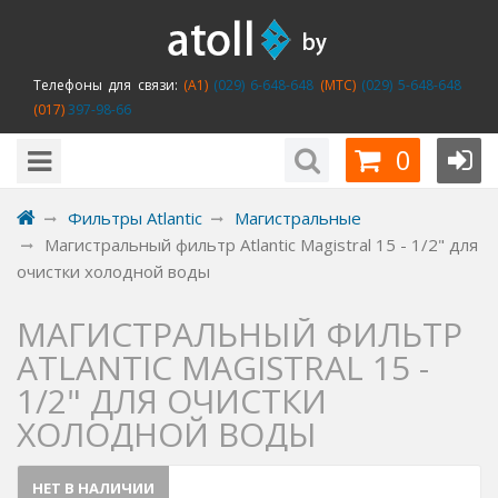
Телефоны для связи:
(A1)
(029) 6-648-648
(MTC)
(029) 5-648-648
(017)
397-98-66
0
Фильтры Atlantic
Магистральные
Магистральный фильтр Atlantic Magistral 15 - 1/2" для
очистки холодной воды
МАГИСТРАЛЬНЫЙ ФИЛЬТР
ATLANTIC MAGISTRAL 15 -
1/2" ДЛЯ ОЧИСТКИ
ХОЛОДНОЙ ВОДЫ
НЕТ В НАЛИЧИИ