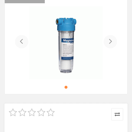
Previous
Next