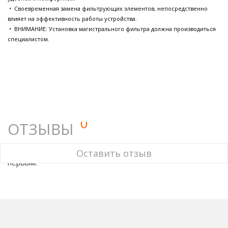
• Своевременная замена фильтрующих элементов, непосредственно
влияет на эффективность работы устройства.
• ВНИМАНИЕ: Установка магистрального фильтра должна производиться
специалистом.
0
ОТЗЫВЫ
У этого товара нет ни одного отзыва. Вы можете стать
Оставить отзыв
первым.