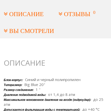
Клапан сброса воздуха:
Есть
Картридж:
,
0
PP-20 Big Blue 20
CTO20 Jumbo BB20
ОПИСАНИЕ
ОТЗЫВЫ
Объем отфильтрованной воды:
до 60 литров в
минуту
Срок гарантии:
1 год
ВЫ СМОТРЕЛИ
ОПИСАНИЕ
Синий и черный полипропилен
Блок-корпус:
Big Blue 20"
Типоразмер:
1 ''
Размер соединения:
от 1,4 до 8 атм
Давление подводимой воды:
до 25
Максимальное мгновенное давление на входе (гидроудар):
атм
до +40 °C
Допускается фильтрация воды с температурой: