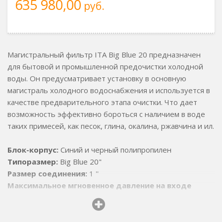
635 980,00
руб.
Магистральный фильтр ITA Big Blue 20 предназначен
для бытовой и промышленной предочистки холодной
воды. Он предусматривает установку в основную
магистраль холодного водоснабжения и используется в
качестве предварительного этапа очистки. Что дает
возможность эффективно бороться с наличием в воде
таких примесей, как песок, глина, окалина, ржавчина и ил.
Блок-корпус:
Синий и черный полипропилен
Типоразмер:
Big Blue 20"
Размер соединения:
1 ''
Максимальное мгновенное давление на входе
(гидроудар):
до 25 атм
Допускается фильтрация воды с температурой:
до
+40 °C