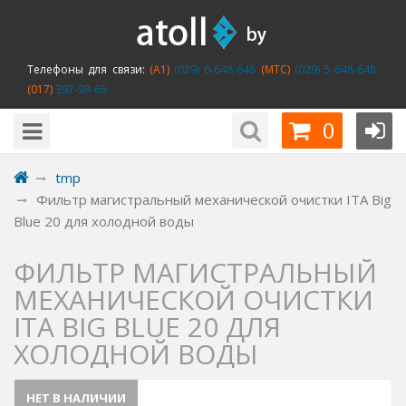
Телефоны для связи:
(A1)
(029) 6-648-648
(MTC)
(029) 5-648-648
(017)
397-98-66
0
tmp
Фильтр магистральный механической очистки ITA Big
Blue 20 для холодной воды
ФИЛЬТР МАГИСТРАЛЬНЫЙ
МЕХАНИЧЕСКОЙ ОЧИСТКИ
ITA BIG BLUE 20 ДЛЯ
ХОЛОДНОЙ ВОДЫ
НЕТ В НАЛИЧИИ