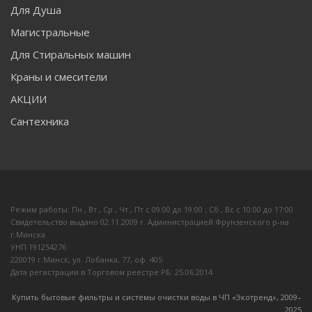
Для Душа
Магистральные
Для Стиральных машин
Краны и смесители
АКЦИИ
Сантехника
Режим работы: Пн , Вт , Ср , Чт , Пт c 09:00 до 19:00 ; Сб , Вс c 10:00 до 17:00
Свидетельство выдано 02.11.2009 г. Администрацией Фрунзенского р-на
г.Минска
УНП 191254276
220019 г.Минск, ул. Лобанка, 77, оф. 405
Дата регистрации в Торговом реестре РБ: 25.06.2014
Купить бытовые фильтры и системы очистки воды в ЧП «Экотренд», 2009–
20
25