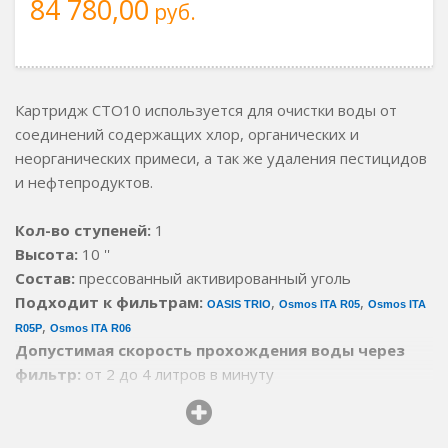
84 780,00
руб.
Картридж CTO10 используется для очистки воды от
соединений содержащих хлор, органических и
неорганических примеси, а так же удаления пестицидов
и нефтепродуктов.
Кол-во ступеней:
1
Высота:
10 ''
Состав:
прессованный активированный уголь
Подходит к фильтрам:
,
,
OASIS TRIO
Osmos ITA R05
Osmos ITA
,
R05P
Osmos ITA R06
Допустимая скорость прохождения воды через
фильтр:
от 2 до 4 литров в минуту
Ресурс:
6 000 литров или 6 месяцев (в зависимости от
частоты использования ресурс в 6 000 литров может
закончится еще до 6 месяцев)