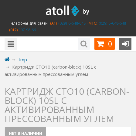
Телефоны для связи:
(A1)
(029) 6-648-648
(MTC)
(029) 5-648-648
(017)
397-98-66
0
tmp
Картридж CTO10 (carbon-block) 10SL с
активированным прессованным углем
КАРТРИДЖ CTO10 (CARBON-
BLOCK) 10SL С
АКТИВИРОВАННЫМ
ПРЕССОВАННЫМ УГЛЕМ
НЕТ В НАЛИЧИИ