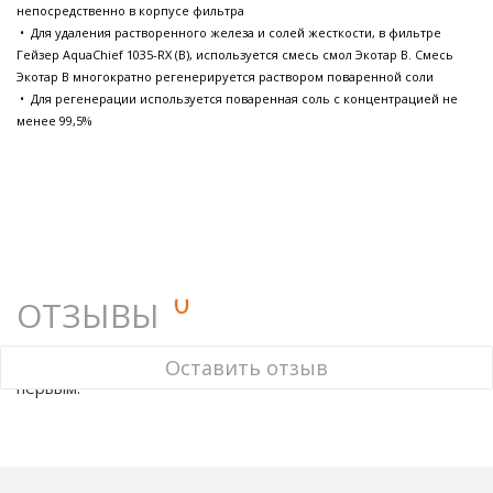
непосредственно в корпусе фильтра
• Для удаления растворенного железа и солей жесткости, в фильтре
Гейзер AquaChief 1035-RX (B), используется смесь смол Экотар В. Смесь
Экотар В многократно регенерируется раствором поваренной соли
• Для регенерации используется поваренная соль с концентрацией не
менее 99,5%
0
ОТЗЫВЫ
У этого товара нет ни одного отзыва. Вы можете стать
Оставить отзыв
первым.