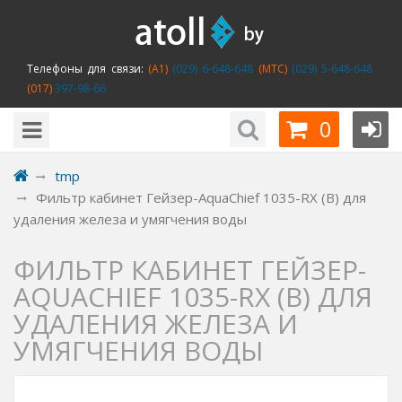
Телефоны для связи:
(A1)
(029) 6-648-648
(MTC)
(029) 5-648-648
(017)
397-98-66
0
tmp
Фильтр кабинет Гейзер-AquaChief 1035-RX (B) для
удаления железа и умягчения воды
ФИЛЬТР КАБИНЕТ ГЕЙЗЕР-
AQUACHIEF 1035-RX (B) ДЛЯ
УДАЛЕНИЯ ЖЕЛЕЗА И
УМЯГЧЕНИЯ ВОДЫ