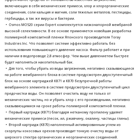
включающих в себя механические примеси, хлор и хлорорганические
соединения, соли кальция и магния, соли тяжелых металлов, пестициды,
гербициды, а так же вирусы и бактерии.
• Osmos MO520 серии Expert комплектуется низконапорной мембраной
высокой селективности. В ее основе применяется новейшая разработка
полимерной композитной пленки Японского производителя Toray
Industries Inc. Что позволяет системе эффективно работать без
использования повышающего давление насоса. Фильтр работает и при
наличии в водопроводе 2,8 атмосфер. Чем выше давлениетем быстрее
будет наполняться накопительный бак.
• Для того, чтобы убрать из воды загрязнения, негативно сказывающиеся
на работе мембранного блока в системе предусмотрен двухступенчатый
блок на основе картриджей К871 и К870 безупречной работы
мембранного элемента в системе предусмотрен двухступенчатый цикл
предочистки воды. Он позволяет очистить воду не только от
механических частиц, но и убрать хлор с его производными, негативно
сказывающимися на сроке работы полимерной композитной пленки.
• Первый картридж (К871) благодаря нетканому пропилену удаляет
механические примеси (песок, ил, ржавчину, окалину, частицы глины).
• Второй картридж (К870) наполненный активированным углем из
скорлупы кокосовых орехов производит тонкую очистку воды от
широкого спектра органических и неорганических соединений.