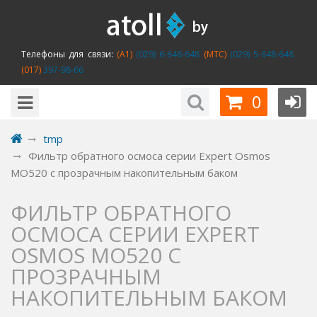
Телефоны для связи:
(A1)
(029) 6-648-648
(MTC)
(029) 5-648-648
(017)
397-98-66
0
tmp
Фильтр обратного осмоса серии Expert Osmos
MO520 с прозрачным накопительным баком
ФИЛЬТР ОБРАТНОГО
ОСМОСА СЕРИИ EXPERT
OSMOS MO520 С
ПРОЗРАЧНЫМ
НАКОПИТЕЛЬНЫМ БАКОМ