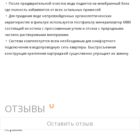
• После предварительной очистки вода подается на мембранный блок
где полность избавляется от всех остальных примесей.
• Для придания воде непревзойденных органолептиченских
характеристик в фильтре используется постфильтр минерализатор К880
состоящий из остека с прессованным углем и отсека с природными
частино-растворимыми минералами.
• Система комплектуется всем необходимым для комфортного
подключения в водопроводную сеть квартиры. Быстросъемная
конструкция крепления картриджей существенно упрощает их замену.
0
ОТЗЫВЫ
У этого товара нет ни одного отзыва. Вы можете стать
Оставить отзыв
первым.