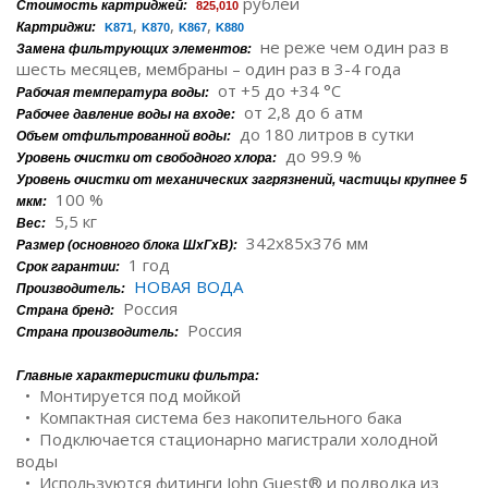
рублей
Стоимость картриджей:
825,010
,
,
,
Картриджи:
K871
K870
K867
K880
не реже чем один раз в
Замена фильтрующих элементов:
шесть месяцев, мембраны – один раз в 3-4 года
от +5 до +34 °C
Рабочая температура воды:
от 2,8 до 6 атм
Рабочее давление воды на входе:
до 180 литров в сутки
Объем отфильтрованной воды:
до 99.9 %
Уровень очистки от свободного хлора:
Уровень очистки от механических загрязнений, частицы крупнее 5
100 %
мкм:
5,5 кг
Вес:
342x85x376 мм
Размер (основного блока ШxГxВ):
1 год
Срок гарантии:
НОВАЯ ВОДА
Производитель:
Россия
Страна бренд:
Россия
Страна производитель:
Главные характеристики фильтра:
• Монтируется под мойкой
• Компактная система без накопительного бака
• Подключается стационарно магистрали холодной
воды
• Используются фитинги John Guest® и подводка из