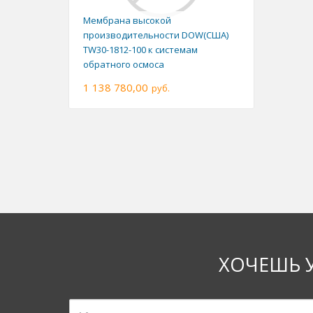
Мембрана высокой
производительности DOW(США)
TW30-1812-100 к системам
обратного осмоса
1 138 780,00
руб.
ХОЧЕШЬ 