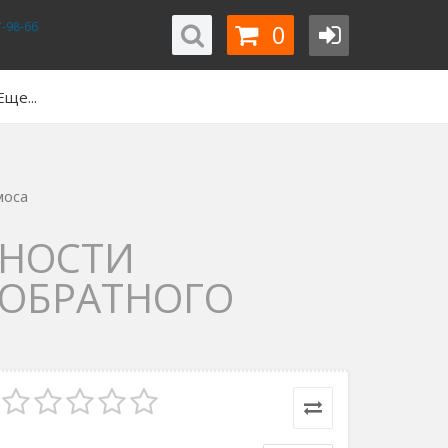
0
-98-66
Еще...
моса
ЬНОСТИ
 ОБРАТНОГО