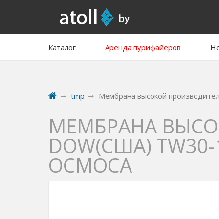
Каталог
Аренда пурифайеров
Но
tmp
Мембрана высокой производител
МЕМБРАНА ВЫСО
DOW(США) TW30-
ОСМОСА