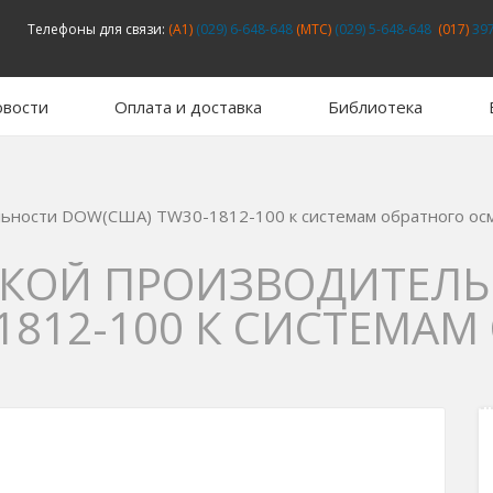
Телефоны для связи:
(A1)
(029) 6-648-648
(MTC)
(029) 5-648-648
(017)
397
вости
Оплата и доставка
Библиотека
ьности DOW(США) TW30-1812-100 к системам обратного ос
КОЙ ПРОИЗВОДИТЕЛ
1812-100 К СИСТЕМАМ