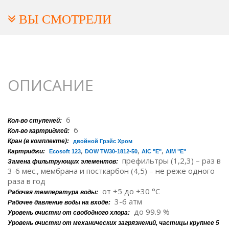
ВЫ СМОТРЕЛИ
ОПИСАНИЕ
6
Кол-во ступеней:
6
Кол-во картриджей:
Кран (в комплекте):
двойной Грэйс Хром
,
,
,
Картриджи:
Ecosoft 123
DOW TW30-1812-50
AIC "E"
AIM "E"
префильтры (1,2,3) – раз в
Замена фильтрующих элементов:
3-6 мес., мембрана и посткарбон (4,5) – не реже одного
раза в год
от +5 до +30 °C
Рабочая температура воды:
3-6 атм
Рабочее давление воды на входе:
до 99.9 %
Уровень очистки от свободного хлора:
Уровень очистки от механических загрязнений, частицы крупнее 5