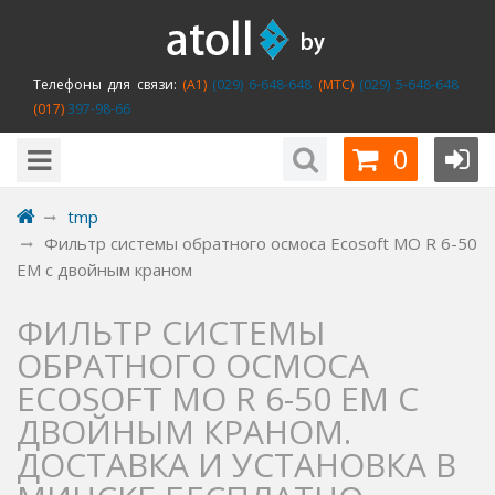
Телефоны для связи:
(A1)
(029) 6-648-648
(MTC)
(029) 5-648-648
(017)
397-98-66
0
tmp
Фильтр системы обратного осмоса Ecosoft MO R 6-50
EM с двойным краном
ФИЛЬТР СИСТЕМЫ
ОБРАТНОГО ОСМОСА
ECOSOFT MO R 6-50 EM С
ДВОЙНЫМ КРАНОМ.
ДОСТАВКА И УСТАНОВКА В