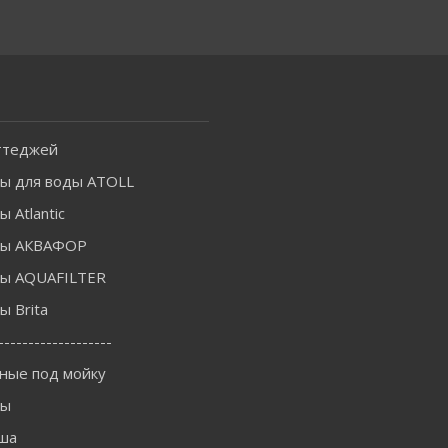
ттеджей
ы для воды ATOLL
 Atlantic
ры АКВАФОР
ы AQUAFILTER
 Brita
-------------------
ные под мойку
ны
ша