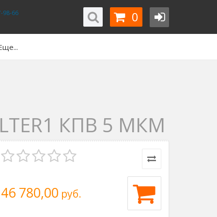
0
-98-66
Еще...
LTER1 КПВ 5 МКМ
46 780,00
руб.