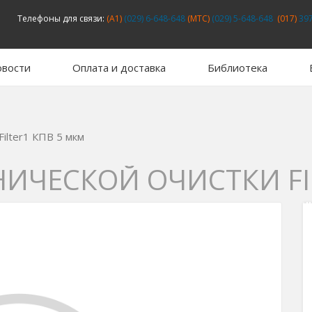
Телефоны для связи:
(A1)
(029) 6-648-648
(MTC)
(029) 5-648-648
(017)
397
вости
Оплата и доставка
Библиотека
ilter1 КПВ 5 мкм
ИЧЕСКОЙ ОЧИСТКИ FI