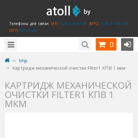
Телефоны для связи:
(A1)
(029) 6-648-648
(MTC)
(029) 5-648-648
(017)
397-98-66
0
tmp
Картридж механической очистки Filter1 КПВ 1 мкм
КАРТРИДЖ МЕХАНИЧЕСКОЙ
ОЧИСТКИ FILTER1 КПВ 1
МКМ