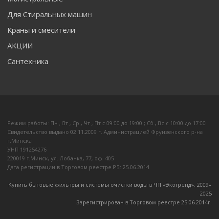
Для Стиральных машин
Краны и смесители
АКЦИИ
Сантехника
Режим работы: Пн , Вт , Ср , Чт , Пт c 09:00 до 19:00 ; Сб , Вс c 10:00 до 17:00
Свидетельство выдано 02.11.2009 г. Администрацией Фрунзенского р-на
г.Минска
УНП 191254276
220019 г.Минск, ул. Лобанка, 77, оф. 405
Дата регистрации в Торговом реестре РБ: 25.06.2014
Купить бытовые фильтры и системы очистки воды в ЧП «Экотренд», 2009–
20
25
Зарегистрирован в Торговом реестре 25.06.2014г.