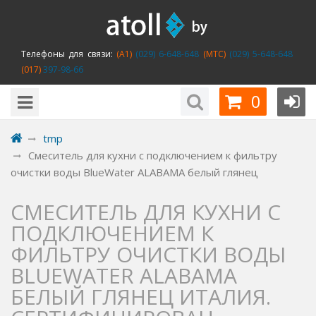
Телефоны для связи:
(A1)
(029) 6-648-648
(MTC)
(029) 5-648-648
(017)
397-98-66
0
tmp
Смеситель для кухни с подключением к фильтру
очистки воды BlueWater ALABAMA белый глянец
СМЕСИТЕЛЬ ДЛЯ КУХНИ С
ПОДКЛЮЧЕНИЕМ К
ФИЛЬТРУ ОЧИСТКИ ВОДЫ
BLUEWATER ALABAMA
БЕЛЫЙ ГЛЯНЕЦ ИТАЛИЯ.