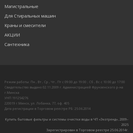
Магистральные
Для Стиральных машин
Краны и смесители
АКЦИИ
Сантехника
Режим работы: Пн , Вт , Ср , Чт , Пт c 09:00 до 19:00 ; Сб , Вс c 10:00 до 17:00
Свидетельство выдано 02.11.2009 г. Администрацией Фрунзенского р-на
г.Минска
УНП 191254276
220019 г.Минск, ул. Лобанка, 77, оф. 405
Дата регистрации в Торговом реестре РБ: 25.06.2014
Купить бытовые фильтры и системы очистки воды в ЧП «Экотренд», 2009–
20
25
Зарегистрирован в Торговом реестре 25.06.2014г.