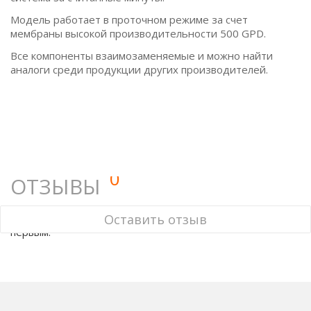
Модель работает в проточном режиме за счет
мембраны высокой производительности 500 GPD.
Все компоненты взаимозаменяемые и можно найти
аналоги среди продукции других производителей.
0
ОТЗЫВЫ
У этого товара нет ни одного отзыва. Вы можете стать
Оставить отзыв
первым.