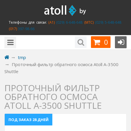
Телефоны для связи:
(A1)
(029) 6-648-648
(MTC)
(029) 5-648-648
(017)
397-98-66
0
tmp
Проточный фильтр обратного осмоса Atoll A-3500
Shuttle
ПРОТОЧНЫЙ ФИЛЬТР
ОБРАТНОГО ОСМОСА
ATOLL A-3500 SHUTTLE
ПОД ЗАКАЗ 28 ДНЕЙ