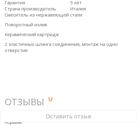
Гарантия
5 лет
Страна производитель
Италия
Смеситель из нержавеющей стали
Поворотный излив
Керамический картридж
2 эластичных шланга соединения, монтаж на одно
отверстие
0
ОТЗЫВЫ
У этого товара нет ни одного отзыва. Вы можете стать
Оставить отзыв
первым.