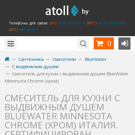
Телефоны для связи:
(A1)
(029) 6-648-648
(MTC)
(029) 5-648-648
(017)
397-98-66
0
Сантехника
Смесители
BlueWater
С выдвижным душем
Смеситель для кухни с выдвижным душем BlueWater
Minnesota Chrome (хром)
СМЕСИТЕЛЬ ДЛЯ КУХНИ С
ВЫДВИЖНЫМ ДУШЕМ
BLUEWATER MINNESOTA
CHROME (ХРОМ) ИТАЛИЯ.
СЕРТИФИЦИРОВАН,