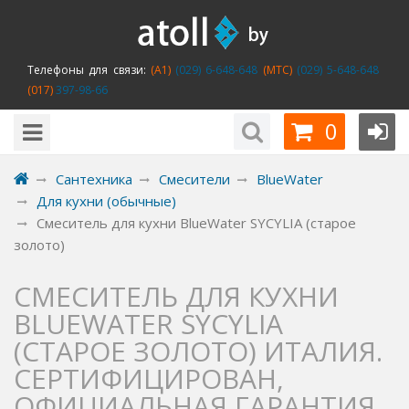
Телефоны для связи:
(A1)
(029) 6-648-648
(MTC)
(029) 5-648-648
(017)
397-98-66
0
Сантехника
Смесители
BlueWater
Для кухни (обычные)
Смеситель для кухни BlueWater SYCYLIA (старое
золото)
СМЕСИТЕЛЬ ДЛЯ КУХНИ
BLUEWATER SYCYLIA
(СТАРОЕ ЗОЛОТО) ИТАЛИЯ.
СЕРТИФИЦИРОВАН,
ОФИЦИАЛЬНАЯ ГАРАНТИЯ