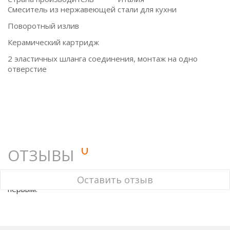
Смеситель из нержавеющей стали для кухни
Поворотный излив
Керамический картридж
2 эластичных шланга соединения, монтаж на одно
отверстие
0
ОТЗЫВЫ
У этого товара нет ни одного отзыва. Вы можете стать
Оставить отзыв
первым.