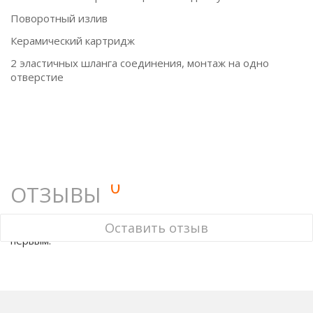
Поворотный излив
Керамический картридж
2 эластичных шланга соединения, монтаж на одно
отверстие
0
ОТЗЫВЫ
У этого товара нет ни одного отзыва. Вы можете стать
Оставить отзыв
первым.