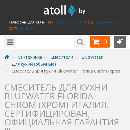
Телефоны для связи:
(A1)
(029) 6-648-648
(MTC)
(029) 5-648-648
(017)
397-98-66
0
Сантехника
Смесители
BlueWater
Для кухни (обычные)
Смеситель для кухни BlueWater Florida Chrom (хром)
СМЕСИТЕЛЬ ДЛЯ КУХНИ
BLUEWATER FLORIDA
CHROM (ХРОМ) ИТАЛИЯ.
СЕРТИФИЦИРОВАН,
ОФИЦИАЛЬНАЯ ГАРАНТИЯ