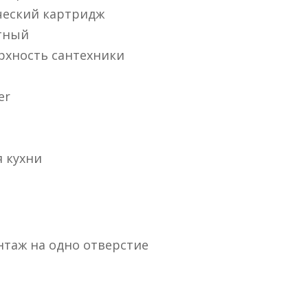
еский картридж
тный
рхность сантехники
er
 кухни
нтаж на одно отверстие