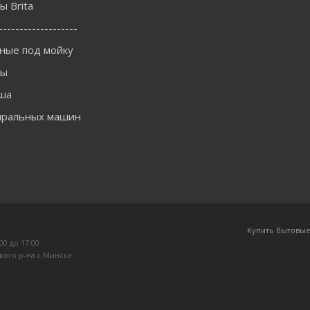
 Brita
-------------------
ные под мойку
ны
ша
иральных машин
Купить бытовые
:00 до 17:00
кого р-на г.Минска