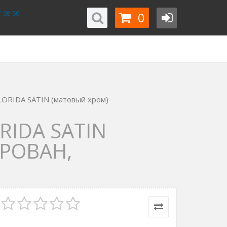
0
-98-66
LORIDA SATIN (матовый хром)
IDA SATIN
РОВАН,