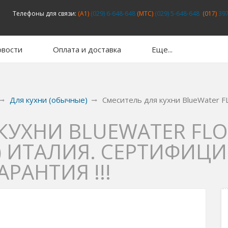
Телефоны для связи:
(A1)
(029) 6-648-648
(MTC)
(029) 5-648-648
(017)
397
вости
Оплата и доставка
Еще...
Для кухни (обычные)
Смеситель для кухни BlueWater F
КУХНИ BLUEWATER FLOR
 ИТАЛИЯ. СЕРТИФИЦИ
РАНТИЯ !!!