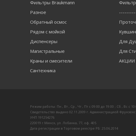
Фильтры Braukmann
Фильтры
Разное
---------
Обратный осмос
Проточ
Рядом с мойкой
Кувши
Диспенсеры
Для Ду
Магистральные
Для Ст
Краны и смесители
АКЦИИ
Сантехника
Режим работы: Пн , Вт , Ср , Чт , Пт c 09:00 до 19:00 ; Сб , Вс c 10
Свидетельство выдано 02.11.2009 г. Администрацией Фрунзенс
УНП 191254276
220019 г.Минск, ул. Лобанка, 77, оф. 405
Дата регистрации в Торговом реестре РБ: 25.06.2014