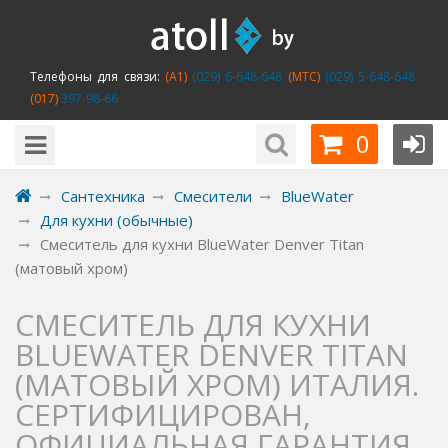
Телефоны для связи:
(A1)
(029) 6-648-648
(MTC)
(029) 5-648-648
(017)
397-98-66
0
Сантехника
Смесители
BlueWater
Для кухни (обычные)
Смеситель для кухни BlueWater Denver Titan
(матовый хром)
СМЕСИТЕЛЬ ДЛЯ КУХНИ
BLUEWATER DENVER TITAN
(МАТОВЫЙ ХРОМ) ИТАЛИЯ.
СЕРТИФИЦИРОВАН,
ОФИЦИАЛЬНАЯ ГАРАНТИЯ