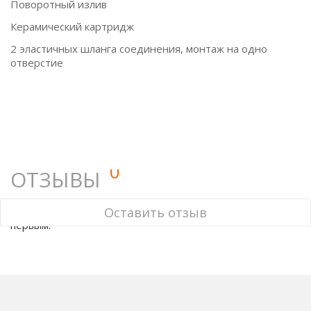
Поворотный излив
Керамический картридж
2 эластичных шланга соединения, монтаж на одно
отверстие
0
ОТЗЫВЫ
У этого товара нет ни одного отзыва. Вы можете стать
Оставить отзыв
первым.