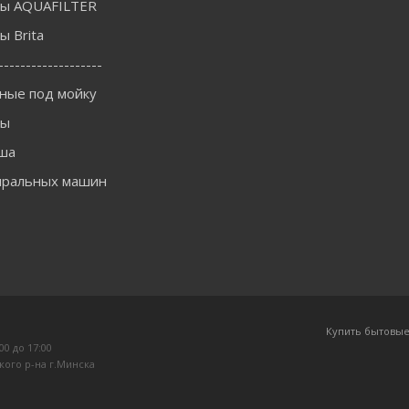
ы AQUAFILTER
 Brita
-------------------
ные под мойку
ны
ша
иральных машин
Купить бытовые
:00 до 17:00
кого р-на г.Минска