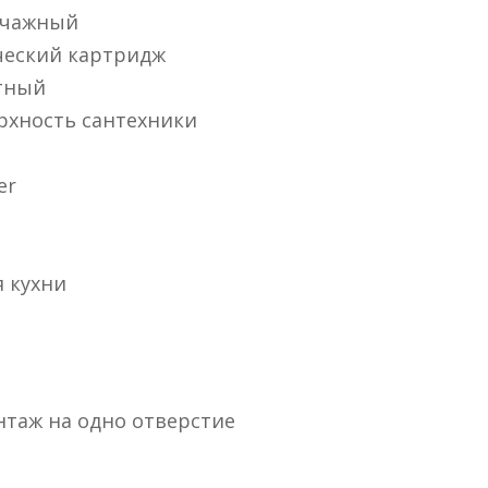
чажный
еский картридж
тный
рхность сантехники
er
 кухни
нтаж на одно отверстие