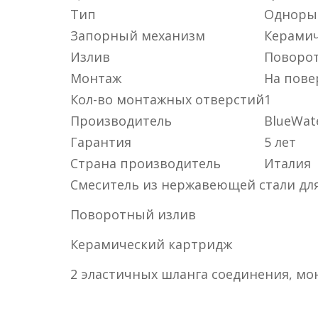
Тип
Одноры
Запорный механизм
Керамич
Излив
Поворо
Монтаж
На пове
Кол-во монтажных отверстий
1
Производитель
BlueWat
Гарантия
5 лет
Страна производитель
Италия
Смеситель из нержавеющей стали для
Поворотный излив
Керамический картридж
2 эластичных шланга соединения, мо