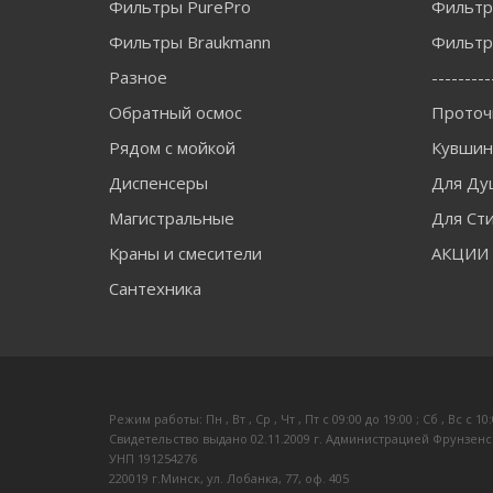
Фильтры PurePro
Фильтр
Фильтры Braukmann
Фильтры
Разное
---------
Обратный осмос
Проточ
Рядом с мойкой
Кувши
Диспенсеры
Для Ду
Магистральные
Для Ст
Краны и смесители
АКЦИИ
Сантехника
Режим работы: Пн , Вт , Ср , Чт , Пт c 09:00 до 19:00 ; Сб , Вс c 10
Свидетельство выдано 02.11.2009 г. Администрацией Фрунзенс
УНП 191254276
220019 г.Минск, ул. Лобанка, 77, оф. 405