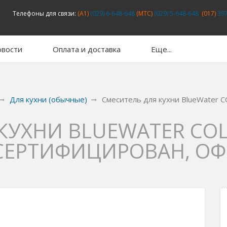
Телефоны для связи:
(A1)
(029) 6-648-648
(MTC)
(029) 5-648-648
(017)
397
вости
Оплата и доставка
Еще...
Для кухни (обычные)
Смеситель для кухни BlueWater
КУХНИ BLUEWATER CO
 СЕРТИФИЦИРОВАН, О