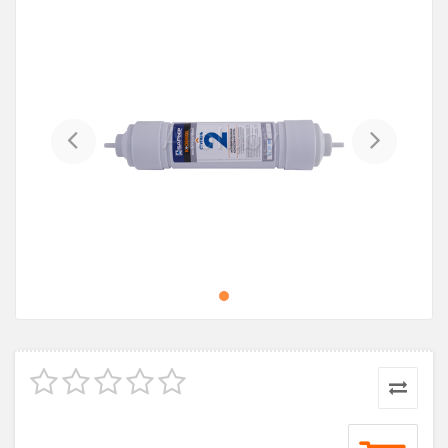
Previous
Next