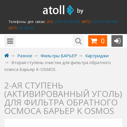
Телефоны для связи:
(A1)
(029) 6-648-648
(MTC)
(029) 5-648-648
(017)
397-98-66
0
Разное
Фильтры БАРЬЕР
Картриджи
Вторая ступень очистки для фильтра обратного
осмоса Барьер K-OSMOS
2-АЯ СТУПЕНЬ
(АКТИВИРОВАННЫЙ УГОЛЬ)
ДЛЯ ФИЛЬТРА ОБРАТНОГО
ОСМОСА БАРЬЕР K OSMOS