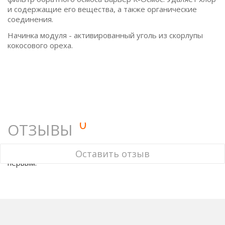
и содержащие его вещества, а также органические
соединения.
Начинка модуля - активированный уголь из скорлупы
кокосового ореха.
0
ОТЗЫВЫ
У этого товара нет ни одного отзыва. Вы можете стать
Оставить отзыв
первым.