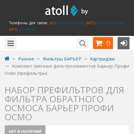
Телефоны для связи:
(A1)
(029) 6-648-648
(MTC)
(029) 5-648-648
(017)
397-98-66
0
Разное
Фильтры БАРЬЕР
Картриджи
Комплект сменных фильтроэлементов Барьер Профи
Осмо (префильтры)
НАБОР ПРЕФИЛЬТРОВ ДЛЯ
ФИЛЬТРА ОБРАТНОГО
ОСМОСА БАРЬЕР ПРОФИ
ОСМО
НЕТ В НАЛИЧИИ