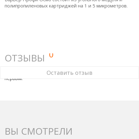
полипропиленовых картриджей на 1 и 5 микрометров.
0
ОТЗЫВЫ
У этого товара нет ни одного отзыва. Вы можете стать
Оставить отзыв
первым.
ВЫ СМОТРЕЛИ