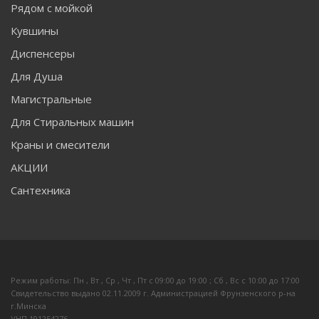
Рядом с мойкой
Кувшины
Диспенсеры
Для Душа
Магистральные
Для Стиральных машин
Краны и смесители
АКЦИИ
Сантехника
Режим работы: Пн , Вт , Ср , Чт , Пт c 09:00 до 19:00 ; Сб , Вс c 10:00 до 17:00
Свидетельство выдано 02.11.2009 г. Администрацией Фрунзенского р-на
г.Минска
УНП 191254276