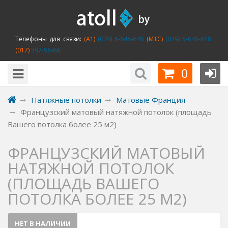
Телефоны для связи:
(A1)
(029) 6-648-648
(MTC)
(029) 5-648-648
(017)
397-98-66
0
Натяжные потолки
Матовые Франция
Французский матовый натяжной потолок (площадь
Вашего потолка более 25 м2)
ФРАНЦУЗСКИЙ МАТОВЫЙ
НАТЯЖНОЙ ПОТОЛОК
(ПЛОЩАДЬ ВАШЕГО
ПОТОЛКА БОЛЕЕ 25 М2)
НЕТ В НАЛИЧИИ