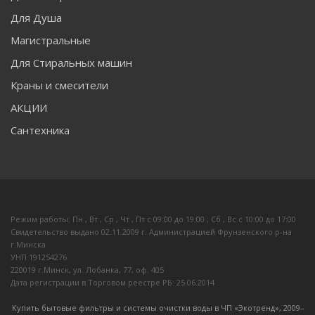
Для Душа
Магистральные
Для Стиральных машин
Краны и смесители
АКЦИИ
Сантехника
Режим работы: Пн , Вт , Ср , Чт , Пт c 09:00 до 19:00 ; Сб , Вс c 10:00 до 17:00
Свидетельство выдано 02.11.2009 г. Администрацией Фрунзенского р-на
г.Минска
УНП 191254276
220019 г.Минск, ул. Лобанка, 77, оф. 405
Дата регистрации в Торговом реестре РБ: 25.06.2014
Купить бытовые фильтры и системы очистки воды в ЧП «Экотренд», 2009–