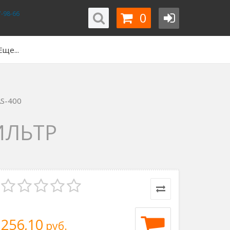
0
-98-66
Еще...
AS-400
ИЛЬТР
256,10
руб.