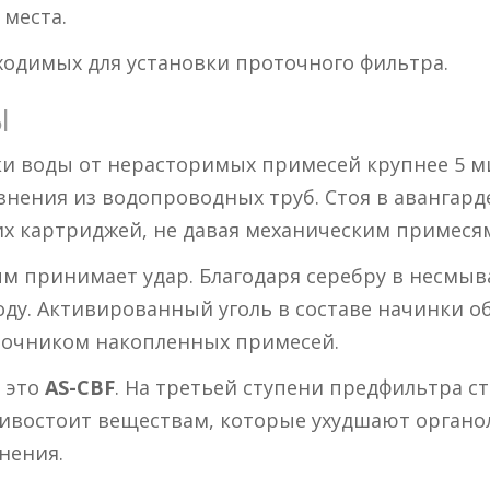
 места.
одимых для установки проточного фильтра.
Ы
и воды от нерасторимых примесей крупнее 5 ми
рязнения из водопроводных труб. Стоя в аванга
х картриджей, не давая механическим примесям
ым принимает удар. Благодаря серебру в несм
оду. Активированный уголь в составе начинки о
сточником накопленных примесей.
– это
AS-CBF
. На третьей ступени предфильтра с
тивостоит веществам, которые ухудшают органол
нения.