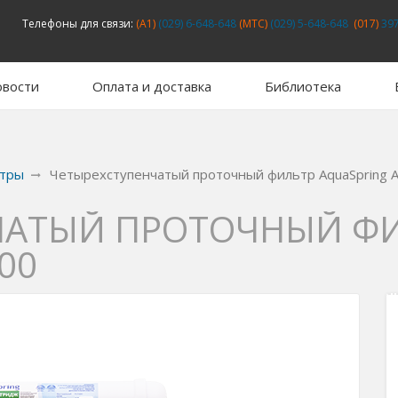
Телефоны для связи:
(A1)
(029) 6-648-648
(MTC)
(029) 5-648-648
(017)
397
вости
Оплата и доставка
Библиотека
тры
Четырехступенчатый проточный фильтр AquaSpring 
ЧАТЫЙ ПРОТОЧНЫЙ Ф
00