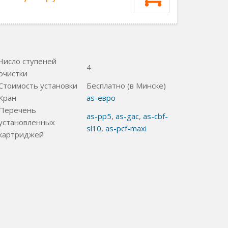
Число ступеней
4
очистки
Стоимость установки
Бесплатно (в Минске)
Кран
as-евро
Перечень
as-pp5
,
as-gac
,
as-cbf-
установленных
sl10
,
as-pcf-maxi
картриджей