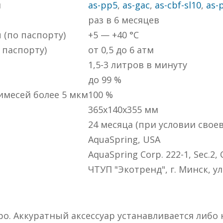
й
as-pp5
,
as-gac
,
as-cbf-sl10
,
as-
раз в 6 месяцев
(по паспорту)
+5 — +40 °C
 паспорту)
от 0,5 до 6 атм
1,5-3 литров в минуту
до 99 %
имесей более 5 мкм
100 %
365x140x355 мм
24 месяца (при условии сво
AquaSpring, USA
AquaSpring Corp. 222-1, Sec.2,
ЧТУП "Экотренд", г. Минск, ул
. Аккуратный аксессуар устанавливается либо н